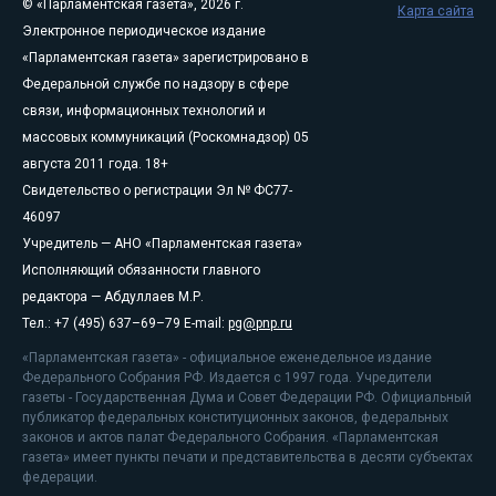
© «Парламентская газета», 2026 г.
Карта сайта
Электронное периодическое издание
«Парламентская газета» зарегистрировано в
Федеральной службе по надзору в сфере
связи, информационных технологий и
массовых коммуникаций (Роскомнадзор) 05
августа 2011 года. 18+
Свидетельство о регистрации Эл № ФС77-
46097
Учредитель — АНО «Парламентская газета»
Исполняющий обязанности главного
редактора — Абдуллаев М.Р.
Тел.: +7 (495) 637–69–79 E-mail:
pg@pnp.ru
«Парламентская газета» - официальное еженедельное издание
Федерального Собрания РФ. Издается с 1997 года. Учредители
газеты - Государственная Дума и Совет Федерации РФ. Официальный
публикатор федеральных конституционных законов, федеральных
законов и актов палат Федерального Собрания. «Парламентская
газета» имеет пункты печати и представительства в десяти субъектах
федерации.