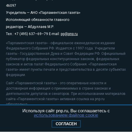
46097
Учредитель — АНО «Парламентская газета»
Исполняющий обязанности главного
редактора — Абдуллаев М.Р.
Тел.: +7 (495) 637–69–79 E-mail:
pg@pnp.ru
«Парламентская газета» - официальное еженедельное издание
Федерального Собрания РФ. Издается с 1997 года. Учредители
газеты - Государственная Дума и Совет Федерации РФ. Официальный
публикатор федеральных конституционных законов, федеральных
законов и актов палат Федерального Собрания. «Парламентская
газета» имеет пункты печати и представительства в десяти субъектах
федерации.
Сайт «Парламентской газеты» - это оперативные новости и
достоверная информация о принимаемых в стране законах и
деятельности депутатов и сенаторов. При использовании материалов
сайта «Парламентской газеты» активная ссылка на pnp.ru
обязательна.
Используя сайт pnp.ru, Вы соглашаетесь с
На информационном ресурсе применяются
рекомендательные
использованием файлов cookie
технологии
Положение о защите персональных данных
СОГЛАСЕН