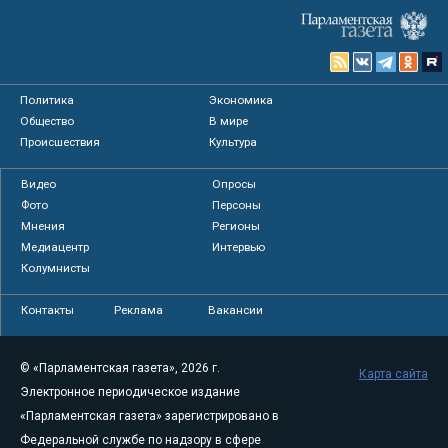
Политика
Экономика
Общество
В мире
Происшествия
Культура
Видео
Опросы
Фото
Персоны
Мнения
Регионы
Медиацентр
Интервью
Колумнисты
Контакты
Реклама
Вакансии
© «Парламентская газета», 2026 г.
Карта сайта
Электронное периодическое издание
«Парламентская газета» зарегистрировано в
Федеральной службе по надзору в сфере