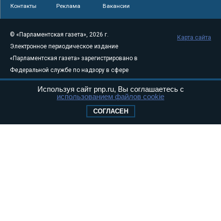
Контакты
Реклама
Вакансии
© «Парламентская газета», 2026 г.
Карта сайта
Электронное периодическое издание
«Парламентская газета» зарегистрировано в
Федеральной службе по надзору в сфере
связи, информационных технологий и
Используя сайт pnp.ru, Вы соглашаетесь с
массовых коммуникаций (Роскомнадзор) 05
использованием файлов cookie
августа 2011 года. 18+
СОГЛАСЕН
Свидетельство о регистрации Эл № ФС77-
46097
Учредитель — АНО «Парламентская газета»
Исполняющий обязанности главного
редактора — Абдуллаев М.Р.
Тел.: +7 (495) 637–69–79 E-mail:
pg@pnp.ru
«Парламентская газета» - официальное еженедельное издание
Федерального Собрания РФ. Издается с 1997 года. Учредители
газеты - Государственная Дума и Совет Федерации РФ. Официальный
публикатор федеральных конституционных законов, федеральных