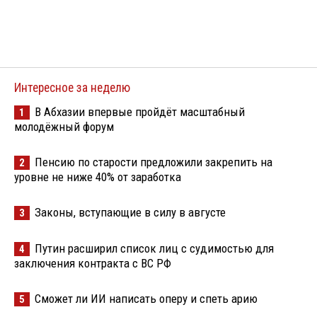
Интересное за неделю
В Абхазии впервые пройдёт масштабный
1
молодёжный форум
Пенсию по старости предложили закрепить на
2
уровне не ниже 40% от заработка
Законы, вступающие в силу в августе
3
Путин расширил список лиц с судимостью для
4
заключения контракта с ВС РФ
Сможет ли ИИ написать оперу и спеть арию
5