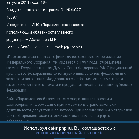
августа 2011 года. 18+
Свидетельство о регистрации Эл № ФС77-
46097
Учредитель — АНО «Парламентская газета»
Исполняющий обязанности главного
редактора — Абдуллаев М.Р.
Тел.: +7 (495) 637–69–79 E-mail:
pg@pnp.ru
«Парламентская газета» - официальное еженедельное издание
Федерального Собрания РФ. Издается с 1997 года. Учредители
газеты - Государственная Дума и Совет Федерации РФ. Официальный
публикатор федеральных конституционных законов, федеральных
законов и актов палат Федерального Собрания. «Парламентская
газета» имеет пункты печати и представительства в десяти субъектах
федерации.
Сайт «Парламентской газеты» - это оперативные новости и
достоверная информация о принимаемых в стране законах и
деятельности депутатов и сенаторов. При использовании материалов
сайта «Парламентской газеты» активная ссылка на pnp.ru
обязательна.
Используя сайт pnp.ru, Вы соглашаетесь с
На информационном ресурсе применяются
рекомендательные
использованием файлов cookie
технологии