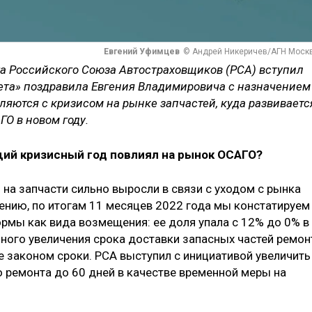
Евгений Уфимцев
© Андрей Никеричев/АГН Моск
нта Российского Союза Автостраховщиков (РСА) вступил
зета» поздравила Евгения Владимировича с назначением
ляются с кризисом на рынке запчастей, куда развиваетс
О в новом году.
щий кризисный год повлиял на рынок ОСАГО?
на запчасти сильно выросли в связи с уходом с рынка
ению, по итогам 11 месяцев 2022 года мы констатируем
ормы как вида возмещения: ее доля упала с 12% до 0% в
нного увеличения срока доставки запасных частей ремон
 законом сроки. РСА выступил с инициативой увеличить
 ремонта до 60 дней в качестве временной меры на