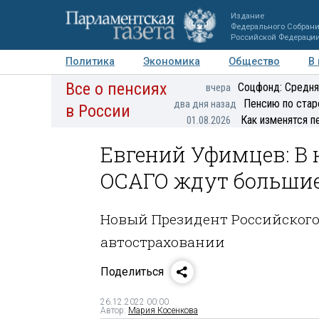
Издание
Федерального Собран
Российской Федераци
Политика
Экономика
Общество
В
Все о пенсиях
Фото
Авторы
Персоны
Мнения
Регионы
Соцфонд: Средня
вчера
Пенсию по стар
два дня назад
в России
Как изменятся п
01.08.2026
Евгений Уфимцев: В
ОСАГО ждут больши
Новый Президент Российского
автостраховании
Поделиться
26.12.2022 00:00
Автор:
Мария Косенкова