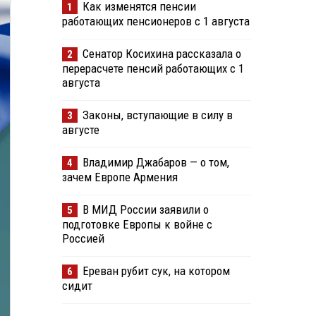
Как изменятся пенсии
1
работающих пенсионеров с 1 августа
Сенатор Косихина рассказала о
2
перерасчете пенсий работающих с 1
августа
Законы, вступающие в силу в
3
августе
Владимир Джабаров — о том,
4
зачем Европе Армения
В МИД России заявили о
5
подготовке Европы к войне с
Россией
Ереван рубит сук, на котором
6
сидит