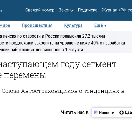
Свежий номер
Законы
Подписка
Журнал «РФ с
ия
и
 мире
Происшествия
Культура
Ещё
Медиацентр
Интервью
Колумнисты
Делова
я пенсия по старости в России превысила 27,2 тысячи
эксперт
ости предложили закрепить на уровне не ниже 40% от заработка
енсии работающих пенсионеров с 1 августа
 наступающем году сегмент
е перемены
 Союза Автостраховщиков о тенденциях в
Читать нас в