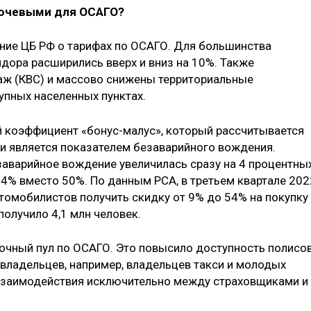
ключевыми для ОСАГО?
зание ЦБ РФ о тарифах по ОСАГО. Для большинства
дора расширились вверх и вниз на 10%. Также
аж (КВС) и массово снижены территориальные
упных населенных пунктах.
ый коэффициент «бонус-малус», который рассчитывается
и является показателем безаварийного вождения.
аварийное вождение увеличилась сразу на 4 процентны
 54% вместо 50%. По данным РСА, в третьем квартале 202
томобилистов получить скидку от 9% до 54% на покупку
олучило 4,1 млн человек.
вочный пул по ОСАГО. Это повысило доступность полисо
ладельцев, например, владельцев такси и молодых
 взаимодействия исключительно между страховщиками и