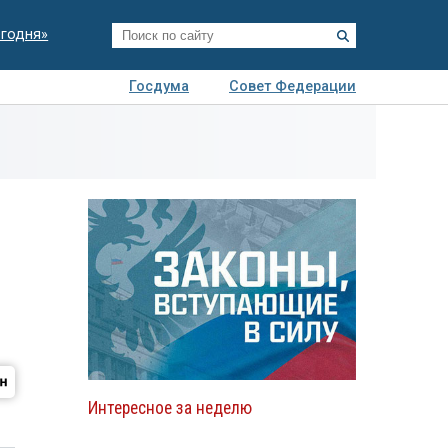
егодня»
Госдума
Совет Федерации
я
Авто
Недвижимость
Технологии
иза
Интересное за неделю