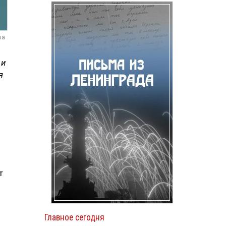
ва
 и
я
т
Главное сегодня