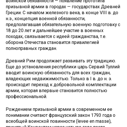
воинской обязанности — появление прототипа
призывной армии в городах — государствах Древней
Греции. С началом железного века, в конце VIII в. до
н.э., концепция военной обязанности,
предполагавшая обязательную военную подготовку с
18 до 20 лет и дальнейшее участие в военных
походах, связывается с идеей гражданства, т.е.
оборона Отечества становится привилегией
полноправных граждан.
Древний Рим продолжает развивать эту традицию.
Еще до установления республики царь Сервий Туллий
вводит воинскую обязанность для всех граждан,
владеющих недвижимостью. Только в I в. до н. э.
происходит переход к добровольной комплектации
армии, которая впервые становится полностью
профессиональной.
Рождением призывной армии в современном ее
понимании считают французский закон 1793 года о
всеобщей воинской повинности (levee en masse),