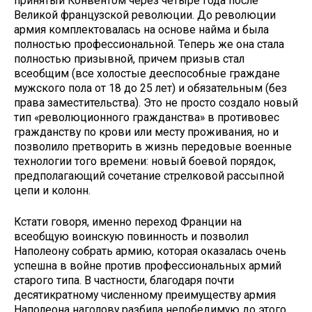
принятый Конвентом через четыре года после
Великой французской революции. До революции
армия комплектовалась на основе найма и была
полностью профессиональной. Теперь же она стала
полностью призывной, причем призыв стал
всеобщим (все холостые дееспособные граждане
мужского пола от 18 до 25 лет) и обязательным (без
права заместительства). Это не просто создало новый
тип «революционного гражданства» в противовес
гражданству по крови или месту проживания, но и
позволило претворить в жизнь передовые военные
технологии того времени: новый боевой порядок,
предполагающий сочетание стрелковой рассыпной
цепи и колонн.
Кстати говоря, именно переход Франции на
всеобщую воинскую повинность и позволил
Наполеону собрать армию, которая оказалась очень
успешна в войне против профессиональных армий
старого типа. В частности, благодаря почти
десятикратному численному преимуществу армия
Наполеона наголову разбила непобедимую до этого