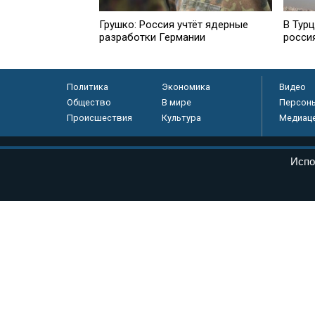
Грушко: Россия учтёт ядерные
В Тур
разработки Германии
росси
Политика
Экономика
Видео
Общество
В мире
Персон
Происшествия
Культура
Медиац
© «Парламентская газета», 2026 г.
Испо
Электронное периодическое издание «Парламентская газета» за
Федеральной службе по надзору в сфере связи, информационных
массовых коммуникаций (Роскомнадзор) 05 августа 2011 года. 1
Свидетельство о регистрации Эл № ФС77-46097
Учредитель — АНО «Парламентская газета»
Исполняющий обязанности главного редактора — Абдуллаев М.Р
Тел.: +7 (495) 637–69–79 E-mail:
pg@pnp.ru
«Парламентская газета» - официальное еженедельное издание Фе
федеральных конституционных законов, федеральных законов и а