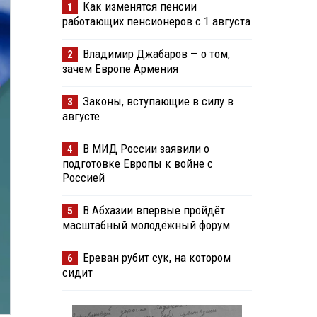
Как изменятся пенсии
1
работающих пенсионеров с 1 августа
Владимир Джабаров — о том,
2
зачем Европе Армения
Законы, вступающие в силу в
3
августе
В МИД России заявили о
4
подготовке Европы к войне с
Россией
В Абхазии впервые пройдёт
5
масштабный молодёжный форум
Ереван рубит сук, на котором
6
сидит