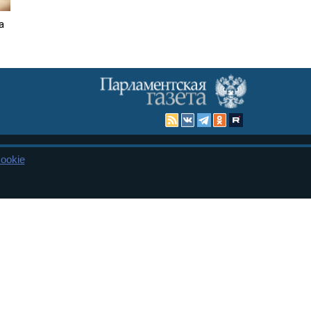
а
ookie
Карта сайта
енная Дума и Совет Федерации РФ. Официальный публикатор
 и представительства в десяти субъектах федерации.