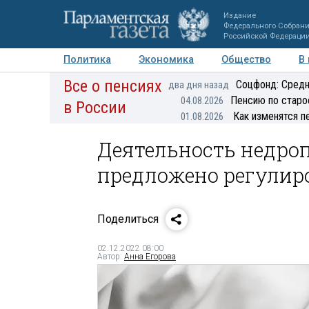
Издание
Федерального Собран
Российской Федераци
Политика
Экономика
Общество
В
Все о пенсиях
Фото
Авторы
Персоны
Мнения
Регионы
Соцфонд: Средн
два дня назад
Пенсию по старо
04.08.2026
в России
Как изменятся п
01.08.2026
Деятельность недро
предложено регулир
Поделиться
02.12.2022 08:00
Автор:
Анна Егорова