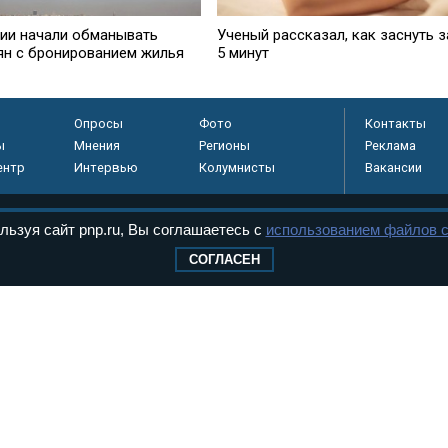
ции начали обманывать
Ученый рассказал, как заснуть з
ян с бронированием жилья
5 минут
Опросы
Фото
Контакты
ы
Мнения
Регионы
Реклама
ентр
Интервью
Колумнисты
Вакансии
льзуя сайт pnp.ru, Вы соглашаетесь с
использованием файлов c
регистрировано в
СОГЛАСЕН
 технологий и
8+
.
дерального Собрания РФ. Издается с 1997 года. Учредители газеты - Государств
ктов палат Федерального Собрания. «Парламентская газета» имеет пункты печати