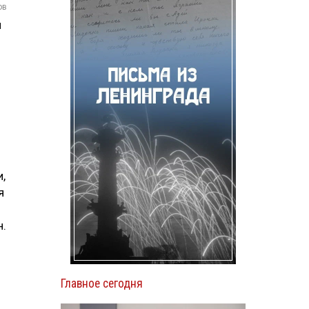
ов
й
,
я
н.
Главное сегодня