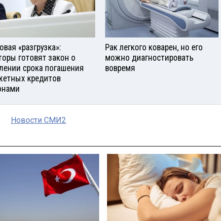
овая «разгрузка»:
Рак легкого коварен, но его
торы готовят закон о
можно диагностировать
лении срока погашения
вовремя
етных кредитов
онами
Новости СМИ2