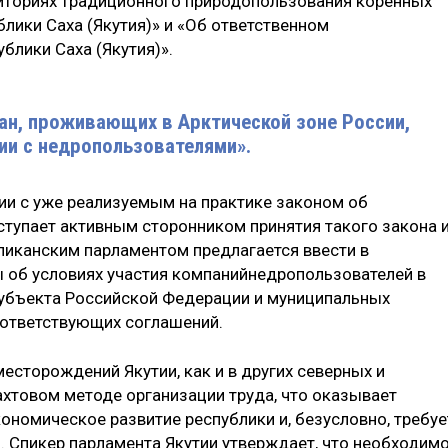
риториях традиционного природопользования коренных
лики Саха (Якутия)» и «Об ответственном
блики Саха (Якутия)».
н, проживающих в Арктической зоне России,
ии с недропользователями».
и с уже реализуемым на практике законом об
ступает активным сторонником принятия такого закона 
ликанским парламентом предлагается ввести в
об условиях участия компаний­недропользователей в
субъекта Российской Федерации и муниципальных
оответствующих соглашений.
есторождений Якутии, как и в других северных и
вахтовом методе организации труда, что оказывает
кономическое развитие республики и, безусловно, требуе
 Спикер парламента Якутии утверждает, что необходим