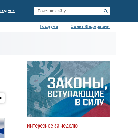
егодня»
Госдума
Совет Федерации
я
Авто
Недвижимость
Технологии
иза
Интересное за неделю