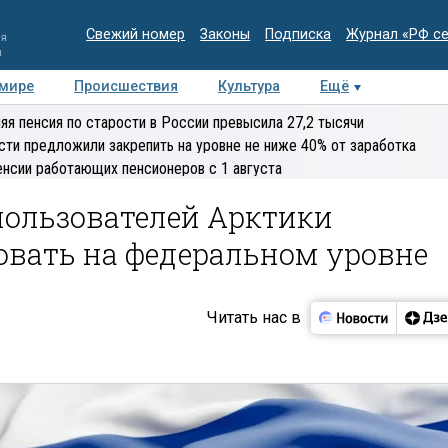
Свежий номер
Законы
Подписка
Журнал «РФ с
ия
и
 мире
Происшествия
Культура
Ещё
Медиацентр
Интервью
Колумнисты
Делова
яя пенсия по старости в России превысила 27,2 тысячи
эксперт
сти предложили закрепить на уровне не ниже 40% от заработка
енсии работающих пенсионеров с 1 августа
пользователей Арктики
овать на федеральном уровне
Читать нас в