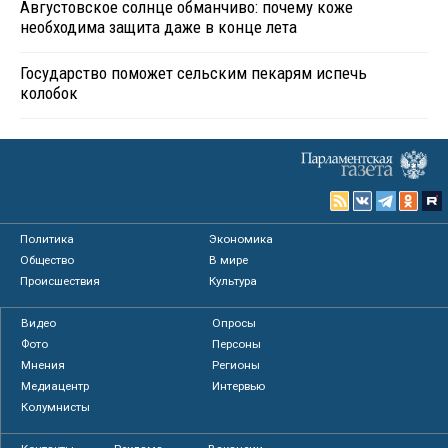
Августовское солнце обманчиво: почему коже
необходима защита даже в конце лета
Государство поможет сельским пекарям испечь
колобок
Политика
Экономика
Общество
В мире
Происшествия
Культура
Видео
Опросы
Фото
Персоны
Мнения
Регионы
Медиацентр
Интервью
Колумнисты