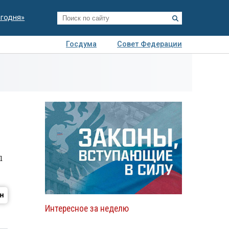
егодня»
Госдума
Совет Федерации
я
Авто
Недвижимость
Технологии
иза
ы
Интересное за неделю