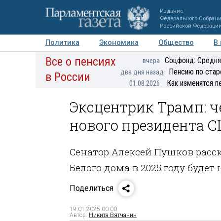
Издание
Федерального Собран
Российской Федераци
Политика
Экономика
Общество
В
Все о пенсиях
Фото
Авторы
Персоны
Мнения
Регионы
Соцфонд: Средня
вчера
Пенсию по стар
два дня назад
в России
Как изменятся п
01.08.2026
Эксцентрик Трамп: ч
нового президента 
Сенатор Алексей Пушков расс
Белого дома в 2025 году буде
Поделиться
19.01.2025 00:00
Автор:
Никита Вятчанин