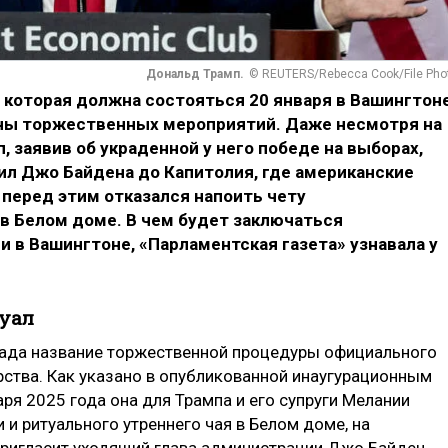
Дональд Трамп.
© REUTERS/Rebecca Cook/File Pho
 которая должна состояться 20 января в Вашингтоне
оны торжественных мероприятий. Даже несмотря на
п, заявив об украденной у него победе на выборах,
ил Джо Байдена до Капитолия, где американские
 перед этим отказался напоить чету
в Белом доме. В чем будет заключаться
 в Вашингтоне, «Парламентская газета» узнавала у
туал
пада название торжественной процедуры официального
рства. Как указано в опубликованной инаугурационным
ря 2025 года она для Трампа и его супруги Мелании
 и ритуального утреннего чая в Белом доме, на
ригласит уходящий глава администрации Джо Байден.