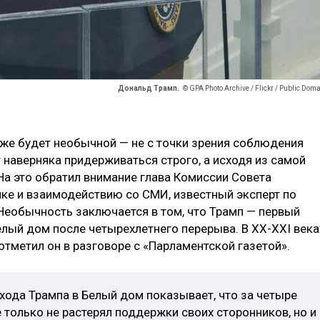
Дональд Трамп.
© GPA Photo Archive / Flickr / Public Dom
 же будет необычной — не с точки зрения соблюдения
т наверняка придерживаться строго, а исходя из самой
На это обратил внимание глава Комиссии Совета
ке и взаимодействию со СМИ, известный эксперт по
«Необычность заключается в том, что Трамп — первый
елый дом после четырехлетнего перерыва. В ХХ-ХХI века
отметил он в разговоре с «Парламентской газетой».
ихода Трампа в Белый дом показывает, что за четыре
е только не растерял поддержки своих сторонников, но и