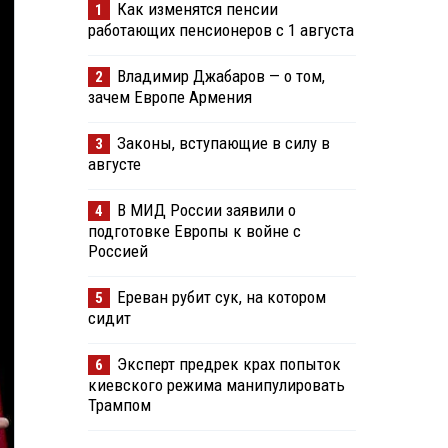
Как изменятся пенсии
1
работающих пенсионеров с 1 августа
Владимир Джабаров — о том,
2
зачем Европе Армения
Законы, вступающие в силу в
3
августе
В МИД России заявили о
4
подготовке Европы к войне с
Россией
Ереван рубит сук, на котором
5
сидит
Эксперт предрек крах попыток
6
киевского режима манипулировать
Трампом