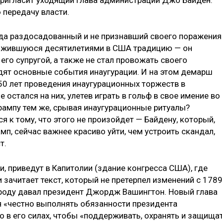
 передачу власти.
года раздосадованный и не признавший своего поражения
ожившуюся десятилетиями в США традицию — он
его супругой, а также не стал провожать своего
одят основные события инаугурации. И на этом демарш
50 лет проведения инаугурационных торжеств в
 остался на них, улетев играть в гольф в свое имение во
рампу тем же, срывая инаугурационные ритуалы?
к тому, что этого не произойдет — Байдену, который,
амп, сейчас важнее красиво уйти, чем устроить скандал,
т.
и, приведут в Капитолии (здание конгресса США), где
и зачитает текст, который не претерпел изменений с 178
ароду давал президент Джордж Вашингтон. Новый глава
 «честно выполнять обязанности президента
о в его силах, чтобы «поддерживать, охранять и защища