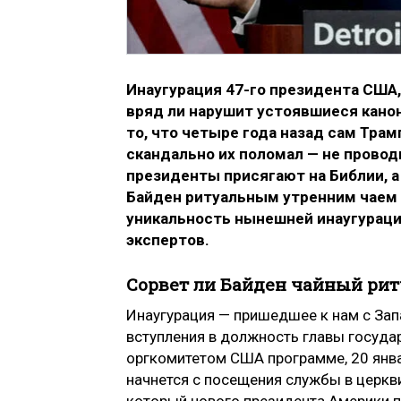
Инаугурация 47-го президента США,
вряд ли нарушит устоявшиеся кан
то, что четыре года назад сам Трам
скандально их поломал — не провод
президенты присягают на Библии, а
Байден ритуальным утренним чаем 
уникальность нынешней инаугурации
экспертов.
Сорвет ли Байден чайный ри
Инаугурация — пришедшее к нам с За
вступления в должность главы госуда
оргкомитетом США программе, 20 янва
начнется с посещения службы в церкви
который нового президента Америки п