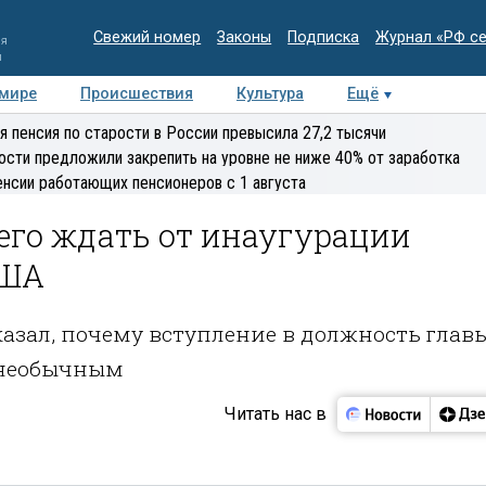
Свежий номер
Законы
Подписка
Журнал «РФ с
ия
и
 мире
Происшествия
Культура
Ещё
Медиацентр
Интервью
Колумнисты
Делова
я пенсия по старости в России превысила 27,2 тысячи
эксперт
ости предложили закрепить на уровне не ниже 40% от заработка
енсии работающих пенсионеров с 1 августа
его ждать от инаугурации
США
казал, почему вступление в должность глав
т необычным
Читать нас в