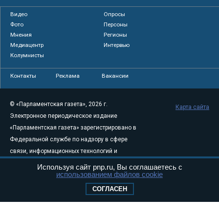
Видео
Опросы
Фото
Персоны
Мнения
Регионы
Медиацентр
Интервью
Колумнисты
Контакты
Реклама
Вакансии
© «Парламентская газета», 2026 г.
Карта сайта
Электронное периодическое издание
«Парламентская газета» зарегистрировано в
Федеральной службе по надзору в сфере
связи, информационных технологий и
массовых коммуникаций (Роскомнадзор) 05
Используя сайт pnp.ru, Вы соглашаетесь с
использованием файлов cookie
августа 2011 года. 18+
Свидетельство о регистрации Эл № ФС77-
СОГЛАСЕН
46097
Учредитель — АНО «Парламентская газета»