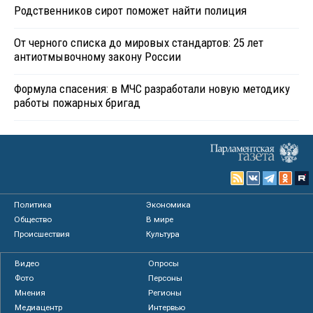
Родственников сирот поможет найти полиция
От черного списка до мировых стандартов: 25 лет
антиотмывочному закону России
Формула спасения: в МЧС разработали новую методику
работы пожарных бригад
Политика
Экономика
Общество
В мире
Происшествия
Культура
Видео
Опросы
Фото
Персоны
Мнения
Регионы
Медиацентр
Интервью