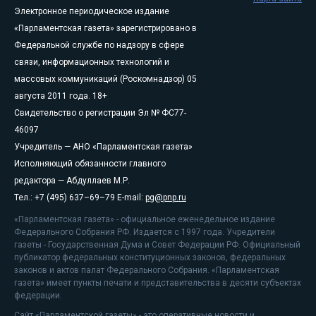
Электронное периодическое издание
«Парламентская газета» зарегистрировано в
Федеральной службе по надзору в сфере
связи, информационных технологий и
массовых коммуникаций (Роскомнадзор) 05
августа 2011 года. 18+
Свидетельство о регистрации Эл № ФС77-
46097
Учредитель — АНО «Парламентская газета»
Исполняющий обязанности главного
редактора — Абдуллаев М.Р.
Тел.: +7 (495) 637–69–79 E-mail:
pg@pnp.ru
«Парламентская газета» - официальное еженедельное издание
Федерального Собрания РФ. Издается с 1997 года. Учредители
газеты - Государственная Дума и Совет Федерации РФ. Официальный
публикатор федеральных конституционных законов, федеральных
законов и актов палат Федерального Собрания. «Парламентская
газета» имеет пункты печати и представительства в десяти субъектах
федерации.
Сайт «Парламентской газеты» - это оперативные новости и