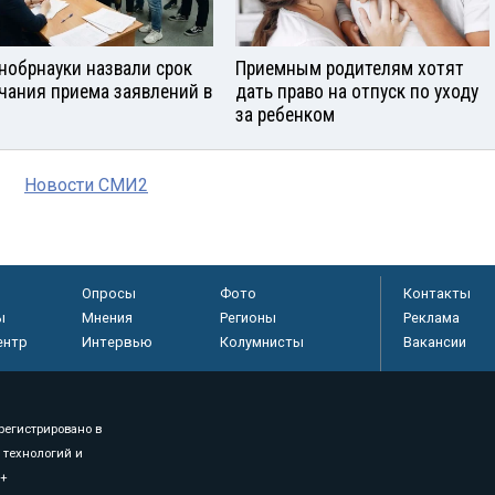
нобрнауки назвали срок
Приемным родителям хотят
чания приема заявлений в
дать право на отпуск по уходу
за ребенком
Новости СМИ2
Опросы
Фото
Контакты
ы
Мнения
Регионы
Реклама
ентр
Интервью
Колумнисты
Вакансии
регистрировано в
 технологий и
8+