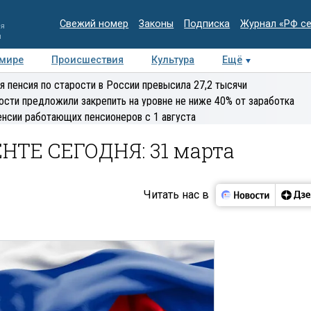
Свежий номер
Законы
Подписка
Журнал «РФ с
ия
и
 мире
Происшествия
Культура
Ещё
Медиацентр
Интервью
Колумнисты
Делова
я пенсия по старости в России превысила 27,2 тысячи
эксперт
ости предложили закрепить на уровне не ниже 40% от заработка
енсии работающих пенсионеров с 1 августа
ТЕ СЕГОДНЯ: 31 марта
Читать нас в