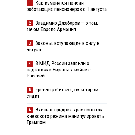
Как изменятся пенсии
1
работающих пенсионеров с 1 августа
Владимир Джабаров — о том,
2
зачем Европе Армения
Законы, вступающие в силу в
3
августе
В МИД России заявили о
4
подготовке Европы к войне с
Россией
Ереван рубит сук, на котором
5
сидит
Эксперт предрек крах попыток
6
киевского режима манипулировать
Трампом