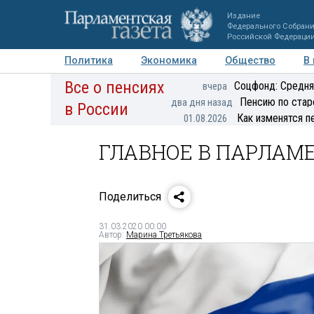
Издание
Федерального Собран
Российской Федераци
Политика
Экономика
Общество
В
Все о пенсиях
Фото
Авторы
Персоны
Мнения
Регионы
Соцфонд: Средня
вчера
Пенсию по стар
два дня назад
в России
Как изменятся п
01.08.2026
ГЛАВНОЕ В ПАРЛАМЕН
Поделиться
31.03.2020 00:00
Автор:
Марина Третьякова