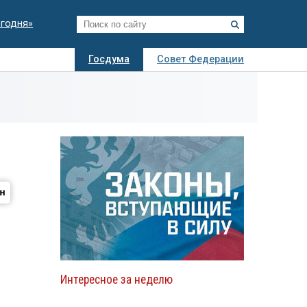
егодня»
Госдума
Совет Федерации
я
Авто
Недвижимость
Технологии
иза
Интересное за неделю