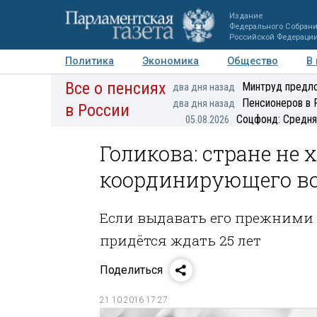
Издание
Федерального Собран
Российской Федераци
Политика
Экономика
Общество
В
Все о пенсиях
Фото
Авторы
Персоны
Мнения
Регионы
Минтруд предло
два дня назад
Пенсионеров в 
два дня назад
в России
Соцфонд: Средня
05.08.2026
Голикова: стране не 
координирующего во
Если выдавать его прежними
придётся ждать 25 лет
Поделиться
21.10.2016 17:27