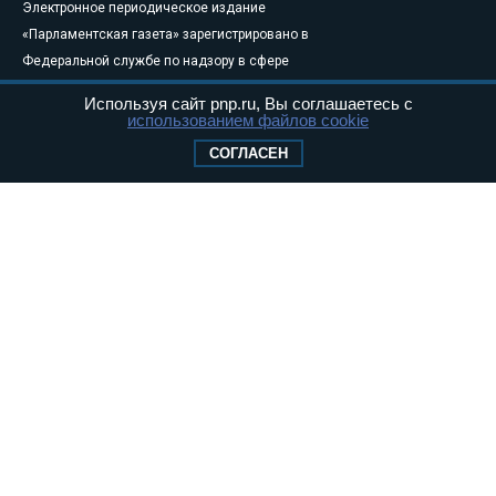
Электронное периодическое издание
«Парламентская газета» зарегистрировано в
Федеральной службе по надзору в сфере
связи, информационных технологий и
Используя сайт pnp.ru, Вы соглашаетесь с
массовых коммуникаций (Роскомнадзор) 05
использованием файлов cookie
августа 2011 года. 18+
СОГЛАСЕН
Свидетельство о регистрации Эл № ФС77-
46097
Учредитель — АНО «Парламентская газета»
Исполняющий обязанности главного
редактора — Абдуллаев М.Р.
Тел.: +7 (495) 637–69–79 E-mail:
pg@pnp.ru
«Парламентская газета» - официальное еженедельное издание
Федерального Собрания РФ. Издается с 1997 года. Учредители
газеты - Государственная Дума и Совет Федерации РФ. Официальный
публикатор федеральных конституционных законов, федеральных
законов и актов палат Федерального Собрания. «Парламентская
газета» имеет пункты печати и представительства в десяти субъектах
федерации.
Сайт «Парламентской газеты» - это оперативные новости и