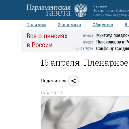
Издание
Федерального Собран
Российской Федераци
Политика
Экономика
Общество
В
Все о пенсиях
Фото
Авторы
Персоны
Мнения
Регионы
Минтруд предлож
вчера
Пенсионеров в Р
вчера
в России
Соцфонд: Средня
05.08.2026
16 апреля. Пленарно
Поделиться
16.04.2013 09:11