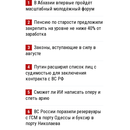
В Абхазии впервые пройдёт
1
масштабный молодёжный форум
Пенсию по старости предложили
2
закрепить на уровне не ниже 40% от
заработка
Законы, вступающие в силу в
3
августе
Путин расширил список лиц с
4
судимостью для заключения
контракта с ВС РФ
Сможет ли ИИ написать оперу и
5
спеть арию
ВС России поразили резервуары
6
с ГСМ в порту Одессы и буксир в
порту Николаева