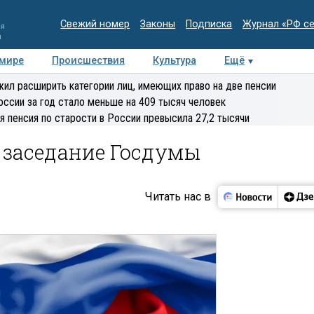
Свежий номер
Законы
Подписка
Журнал «РФ с
ия
и
 мире
Происшествия
Культура
Ещё
Медиацентр
Интервью
Колумнисты
Делова
ил расширить категории лиц, имеющих право на две пенсии
эксперт
оссии за год стало меньше на 409 тысяч человек
я пенсия по старости в России превысила 27,2 тысячи
е заседание Госдумы
Читать нас в