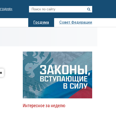
егодня»
Госдума
Совет Федерации
я
Авто
Недвижимость
Технологии
иза
Интересное за неделю