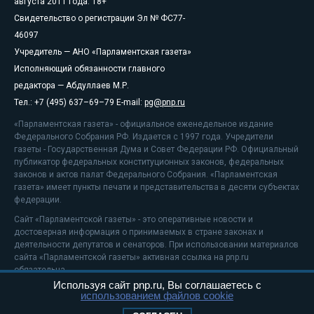
августа 2011 года. 18+
Свидетельство о регистрации Эл № ФС77-
46097
Учредитель — АНО «Парламентская газета»
Исполняющий обязанности главного
редактора — Абдуллаев М.Р.
Тел.: +7 (495) 637–69–79 E-mail:
pg@pnp.ru
«Парламентская газета» - официальное еженедельное издание
Федерального Собрания РФ. Издается с 1997 года. Учредители
газеты - Государственная Дума и Совет Федерации РФ. Официальный
публикатор федеральных конституционных законов, федеральных
законов и актов палат Федерального Собрания. «Парламентская
газета» имеет пункты печати и представительства в десяти субъектах
федерации.
Сайт «Парламентской газеты» - это оперативные новости и
достоверная информация о принимаемых в стране законах и
деятельности депутатов и сенаторов. При использовании материалов
сайта «Парламентской газеты» активная ссылка на pnp.ru
обязательна.
Используя сайт pnp.ru, Вы соглашаетесь с
На информационном ресурсе применяются
рекомендательные
использованием файлов cookie
технологии