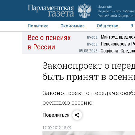
Издание
Федерального Собран
Российской Федераци
Политика
Экономика
Общество
В
Все о пенсиях
Фото
Авторы
Персоны
Мнения
Регионы
Минтруд предлож
вчера
Пенсионеров в Р
вчера
в России
Соцфонд: Средня
05.08.2026
Законопроект о пере
быть принят в осен
Законопроект о передаче сво
осеннюю сессию
Поделиться
17.09.2012 15:09