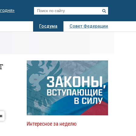
егодня»
Госдума
Совет Федерации
я
Авто
Недвижимость
Технологии
иза
т
Интересное за неделю