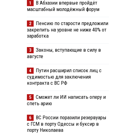
В Абхазии впервые пройдёт
1
масштабный молодёжный форум
Пенсию по старости предложили
2
закрепить на уровне не ниже 40% от
заработка
Законы, вступающие в силу в
3
августе
Путин расширил список лиц с
4
судимостью для заключения
контракта с ВС РФ
Сможет ли ИИ написать оперу и
5
спеть арию
ВС России поразили резервуары
6
с ГСМ в порту Одессы и буксир в
порту Николаева