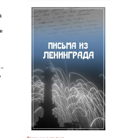
й
е
 –
ь