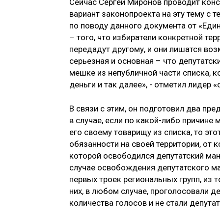
Сейчас Сергей Миронов проводит конс
вариант законопроекта на эту тему с т
по поводу данного документа от «Еди
– того, что избиратели конкретной тер
передадут другому, и они лишатся воз
серьезная и основная – что депутатск
мешке из непубличной части списка, к
деньги и так далее», - отметил лидер
В связи с этим, он подготовил два пр
в случае, если по какой-либо причине
его своему товарищу из списка, то эт
обязанности на своей территории, от к
которой освободился депутатский манд
случае освобождения депутатского ма
первых троек региональных групп, из 
них, в любом случае, проголосовали д
количества голосов и не стали депутат