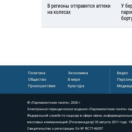
В регионы отправятся аптеки
У бе
на колесах
паро
борт
Политика
Экономика
Видео
Общество
В мире
Персон
Происшествия
Культура
Медиац
© «Парламентская газета», 2026 г.
Электронное периодическое издание «Парламентская газета» за
Федеральной службе по надзору в сфере связи, информационных
массовых коммуникаций (Роскомнадзор) 05 августа 2011 года. 1
Свидетельство о регистрации Эл № ФС77-46097