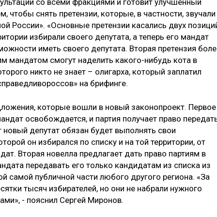
ультации со всеми фракциями и готовит улучшенный
ем, чтобы снять претензии, которые, в частности, звучали
ной России». «Основные претензии касались двух позици
ритории избирали своего депутата, а теперь его мандат
можности иметь своего депутата. Вторая претензия боле
им мандатом смогут наделить какого-нибудь кота в
оторого никто не знает – олигарха, который заплатил
 «справедливороссов» на брифинге.
едложения, которые вошли в новый законопроект. Первое
 мандат освобождается, и партия получает право передат
от новый депутат обязан будет выполнять свои
оторой он избирался по списку и на той территории, от
ат. Вторая новелла предлагает дать право партиям в
ндата передавать его только кандидатам из списка из
той самой публичной части любого другого региона. «За
есятки тысяч избирателей, но они не набрали нужного
ами», - пояснил Сергей Миронов.