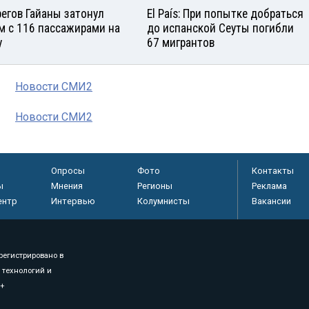
регов Гайаны затонул
El País: При попытке добраться
м с 116 пассажирами на
до испанской Сеуты погибли
у
67 мигрантов
Новости СМИ2
Новости СМИ2
Опросы
Фото
Контакты
ы
Мнения
Регионы
Реклама
ентр
Интервью
Колумнисты
Вакансии
регистрировано в
 технологий и
8+