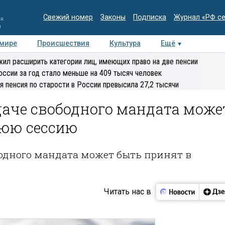
Свежий номер
Законы
Подписка
Журнал «РФ с
ия
и
 мире
Происшествия
Культура
Ещё
Медиацентр
Интервью
Колумнисты
Делова
ил расширить категории лиц, имеющих право на две пенсии
эксперт
оссии за год стало меньше на 409 тысяч человек
я пенсия по старости в России превысила 27,2 тысячи
даче свободного мандата може
нюю сессию
бодного мандата может быть принят в
Читать нас в