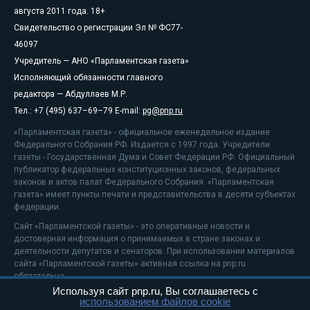
августа 2011 года. 18+
Свидетельство о регистрации Эл № ФС77-
46097
Учредитель — АНО «Парламентская газета»
Исполняющий обязанности главного
редактора — Абдуллаев М.Р.
Тел.: +7 (495) 637–69–79 E-mail:
pg@pnp.ru
«Парламентская газета» - официальное еженедельное издание
Федерального Собрания РФ. Издается с 1997 года. Учредители
газеты - Государственная Дума и Совет Федерации РФ. Официальный
публикатор федеральных конституционных законов, федеральных
законов и актов палат Федерального Собрания. «Парламентская
газета» имеет пункты печати и представительства в десяти субъектах
федерации.
Сайт «Парламентской газеты» - это оперативные новости и
достоверная информация о принимаемых в стране законах и
деятельности депутатов и сенаторов. При использовании материалов
сайта «Парламентской газеты» активная ссылка на pnp.ru
обязательна.
Используя сайт pnp.ru, Вы соглашаетесь с
На информационном ресурсе применяются
рекомендательные
использованием файлов cookie
технологии