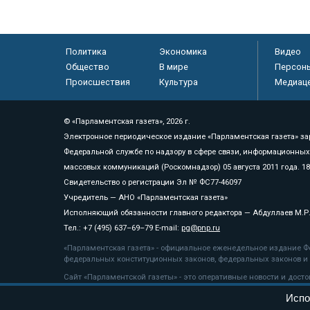
Политика
Экономика
Видео
Общество
В мире
Персон
Происшествия
Культура
Медиац
© «Парламентская газета», 2026 г.
Электронное периодическое издание «Парламентская газета» за
Федеральной службе по надзору в сфере связи, информационных
массовых коммуникаций (Роскомнадзор) 05 августа 2011 года. 1
Свидетельство о регистрации Эл № ФС77-46097
Учредитель — АНО «Парламентская газета»
Исполняющий обязанности главного редактора — Абдуллаев М.Р
Тел.: +7 (495) 637–69–79 E-mail:
pg@pnp.ru
«Парламентская газета» - официальное еженедельное издание Фе
федеральных конституционных законов, федеральных законов и а
Сайт «Парламентской газеты» - это оперативные новости и дост
«Парламентской газеты» активная ссылка на pnp.ru обязательна.
Испо
На информационном ресурсе применяются
рекомендательные т