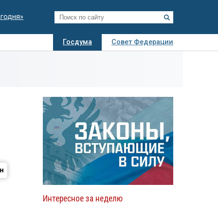
егодня»
Госдума
Совет Федерации
я
Авто
Недвижимость
Технологии
иза
Интересное за неделю