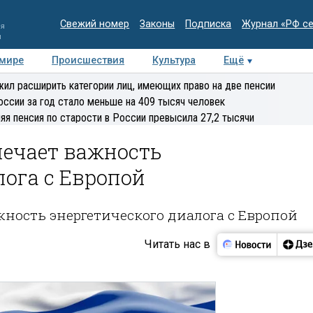
Свежий номер
Законы
Подписка
Журнал «РФ с
ия
и
 мире
Происшествия
Культура
Ещё
Медиацентр
Интервью
Колумнисты
Делова
ил расширить категории лиц, имеющих право на две пенсии
эксперт
оссии за год стало меньше на 409 тысяч человек
яя пенсия по старости в России превысила 27,2 тысячи
мечает важность
лога с Европой
ность энергетического диалога с Европой
Читать нас в