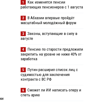
Как изменятся пенсии
1
работающих пенсионеров с 1 августа
В Абхазии впервые пройдёт
2
масштабный молодёжный форум
Законы, вступающие в силу в
3
августе
Пенсию по старости предложили
4
закрепить на уровне не ниже 40% от
заработка
Путин расширил список лиц с
5
судимостью для заключения
контракта с ВС РФ
Сможет ли ИИ написать оперу и
6
спеть арию
ми