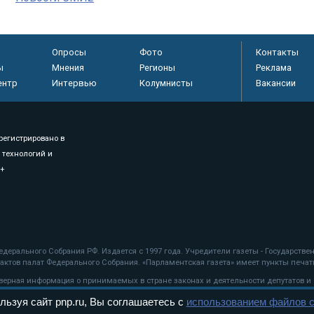
Опросы
Фото
Контакты
ы
Мнения
Регионы
Реклама
ентр
Интервью
Колумнисты
Вакансии
регистрировано в
 технологий и
8+
.
дерального Собрания РФ. Издается с 1997 года. Учредители газеты - Государств
ктов палат Федерального Собрания. «Парламентская газета» имеет пункты печати
оверная информация о принимаемых в стране законах и деятельности депутатов и
льзуя сайт pnp.ru, Вы соглашаетесь с
использованием файлов c
ехнологии