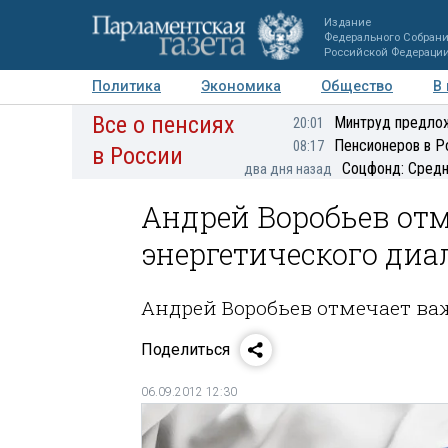
Издание
Федерального Собран
Российской Федераци
Политика
Экономика
Общество
В
Все о пенсиях
Фото
Авторы
Персоны
Мнения
Регионы
Минтруд предлож
20:01
Пенсионеров в Р
08:17
в России
Соцфонд: Средн
два дня назад
Андрей Воробьев от
энергетического диа
Андрей Воробьев отмечает важ
Поделиться
06.09.2012 12:30