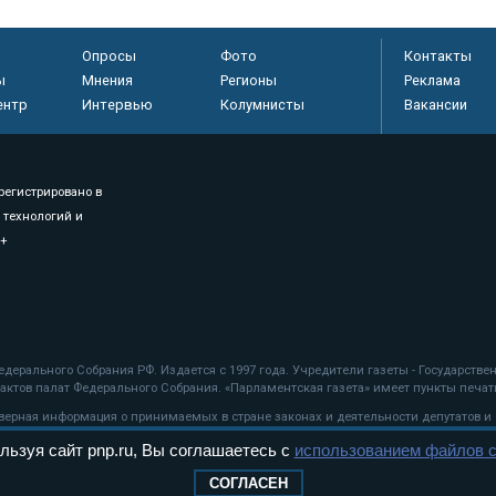
Опросы
Фото
Контакты
ы
Мнения
Регионы
Реклама
ентр
Интервью
Колумнисты
Вакансии
регистрировано в
 технологий и
8+
.
дерального Собрания РФ. Издается с 1997 года. Учредители газеты - Государств
ктов палат Федерального Собрания. «Парламентская газета» имеет пункты печати
оверная информация о принимаемых в стране законах и деятельности депутатов и
льзуя сайт pnp.ru, Вы соглашаетесь с
использованием файлов c
ехнологии
СОГЛАСЕН