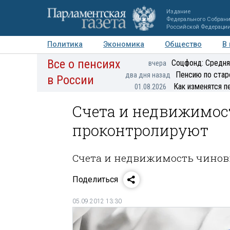
Издание
Федерального Собран
Российской Федераци
Политика
Экономика
Общество
В
Все о пенсиях
Фото
Авторы
Персоны
Мнения
Регионы
Соцфонд: Средня
вчера
Пенсию по стар
два дня назад
в России
Как изменятся п
01.08.2026
Счета и недвижимос
проконтролируют
Счета и недвижимость чинов
Поделиться
05.09.2012 13:30