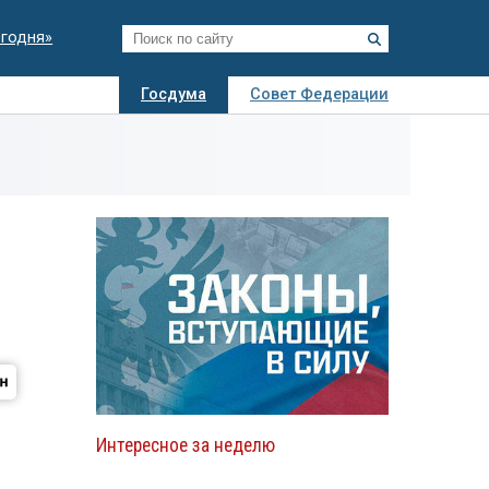
егодня»
Госдума
Совет Федерации
я
Авто
Недвижимость
Технологии
иза
Интересное за неделю