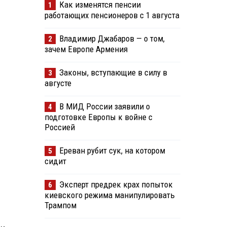
Как изменятся пенсии
1
работающих пенсионеров с 1 августа
Владимир Джабаров — о том,
2
зачем Европе Армения
Законы, вступающие в силу в
3
августе
В МИД России заявили о
4
подготовке Европы к войне с
Россией
Ереван рубит сук, на котором
5
сидит
Эксперт предрек крах попыток
6
киевского режима манипулировать
Трампом