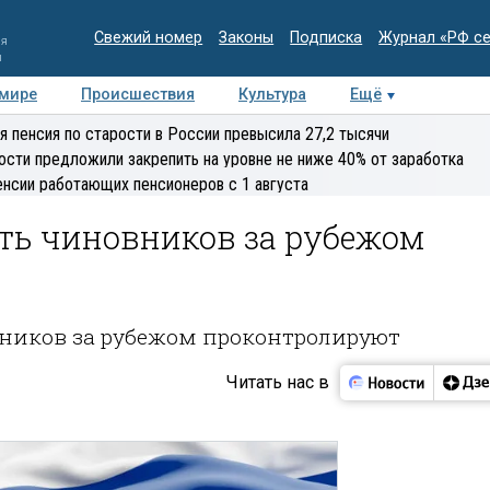
Свежий номер
Законы
Подписка
Журнал «РФ с
ия
и
 мире
Происшествия
Культура
Ещё
Медиацентр
Интервью
Колумнисты
Делова
я пенсия по старости в России превысила 27,2 тысячи
эксперт
ости предложили закрепить на уровне не ниже 40% от заработка
енсии работающих пенсионеров с 1 августа
ть чиновников за рубежом
ников за рубежом проконтролируют
Читать нас в