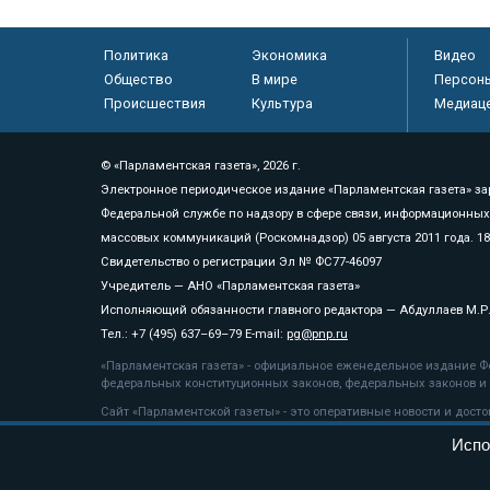
Политика
Экономика
Видео
Общество
В мире
Персон
Происшествия
Культура
Медиац
© «Парламентская газета», 2026 г.
Электронное периодическое издание «Парламентская газета» за
Федеральной службе по надзору в сфере связи, информационных
массовых коммуникаций (Роскомнадзор) 05 августа 2011 года. 1
Свидетельство о регистрации Эл № ФС77-46097
Учредитель — АНО «Парламентская газета»
Исполняющий обязанности главного редактора — Абдуллаев М.Р
Тел.: +7 (495) 637–69–79 E-mail:
pg@pnp.ru
«Парламентская газета» - официальное еженедельное издание Фе
федеральных конституционных законов, федеральных законов и а
Сайт «Парламентской газеты» - это оперативные новости и дост
«Парламентской газеты» активная ссылка на pnp.ru обязательна.
Испо
На информационном ресурсе применяются
рекомендательные т
Положение о защите персональных данных