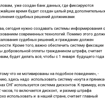
словам, уже создан банк данных, где фиксируются
лижайшее время будет создан целый ряд дополнительны
полнения судебных решений должниками.
ва, сегодня нужно создавать системы информирования 
зованием современных технологий. Помимо этого долж
жалования судебных решений, и гражданин должен
ости. Кроме того, важно обеспечить систему фиксации
ы добровольной оплаты гражданином штрафа, считает
овам, будет делать всё, чтобы с 1 января будущего года
тому что не мотивированы на подобное поведение», -
нию, здесь надо использовать систему «кнута и пряника»
нах СНГ используется система дисконтов. К примеру, есл
 часов, то включается дисконт, и размер штрафа
хо использовать и в нашей стране, считает главный