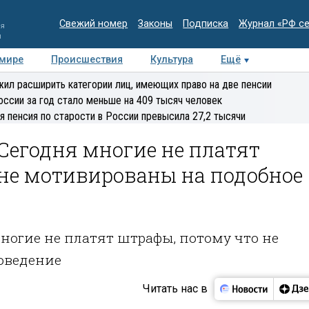
Свежий номер
Законы
Подписка
Журнал «РФ с
ия
и
 мире
Происшествия
Культура
Ещё
Медиацентр
Интервью
Колумнисты
Делова
ил расширить категории лиц, имеющих право на две пенсии
эксперт
оссии за год стало меньше на 409 тысяч человек
я пенсия по старости в России превысила 27,2 тысячи
Сегодня многие не платят
 не мотивированы на подобное
ногие не платят штрафы, потому что не
оведение
Читать нас в