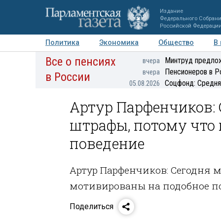
Издание
Федерального Собран
Российской Федераци
Политика
Экономика
Общество
В
Все о пенсиях
Фото
Авторы
Персоны
Мнения
Регионы
Минтруд предлож
вчера
Пенсионеров в Р
вчера
в России
Соцфонд: Средня
05.08.2026
Артур Парфенчиков: 
штрафы, потому что
поведение
Артур Парфенчиков: Сегодня м
мотивированы на подобное п
Поделиться