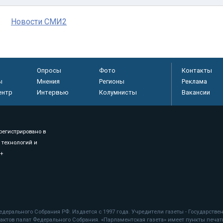
Новости СМИ2
Опросы
Фото
Контакты
ы
Мнения
Регионы
Реклама
ентр
Интервью
Колумнисты
Вакансии
регистрировано в
 технологий и
8+
.
дерального Собрания РФ. Издается с 1997 года. Учредители газеты - Государств
ктов палат Федерального Собрания. «Парламентская газета» имеет пункты печати