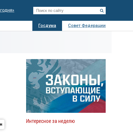
егодня»
Госдума
Совет Федерации
я
Авто
Недвижимость
Технологии
иза
Интересное за неделю