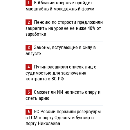
В Абхазии впервые пройдёт
1
масштабный молодёжный форум
Пенсию по старости предложили
2
закрепить на уровне не ниже 40% от
заработка
Законы, вступающие в силу в
3
августе
Путин расширил список лиц с
4
судимостью для заключения
контракта с ВС РФ
Сможет ли ИИ написать оперу и
5
спеть арию
ВС России поразили резервуары
6
с ГСМ в порту Одессы и буксир в
порту Николаева