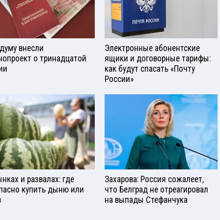
сдуму внесли
Электронные абонентские
нопроект о тринадцатой
ящики и договорные тарифы:
ии
как будут спасать «Почту
России»
ынках и развалах: где
Захарова: Россия сожалеет,
пасно купить дыню или
что Белград не отреагировал
з
на выпады Стефанчука