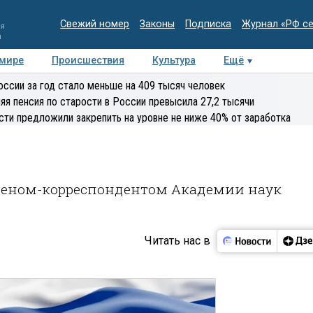
Свежий номер
Законы
Подписка
Журнал «РФ с
ия
и
 мире
Происшествия
Культура
Ещё
Медиацентр
Интервью
Колумнисты
Делова
оссии за год стало меньше на 409 тысяч человек
эксперт
яя пенсия по старости в России превысила 27,2 тысячи
сти предложили закрепить на уровне не ниже 40% от заработка
членом-корреспондентом Академии наук
Читать нас в