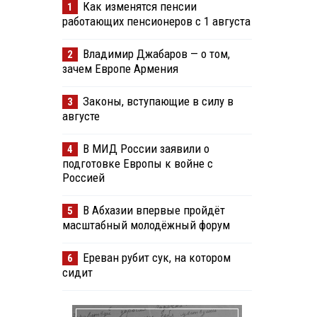
Как изменятся пенсии
1
работающих пенсионеров с 1 августа
Владимир Джабаров — о том,
2
зачем Европе Армения
Законы, вступающие в силу в
3
августе
В МИД России заявили о
4
подготовке Европы к войне с
Россией
В Абхазии впервые пройдёт
5
масштабный молодёжный форум
Ереван рубит сук, на котором
6
сидит