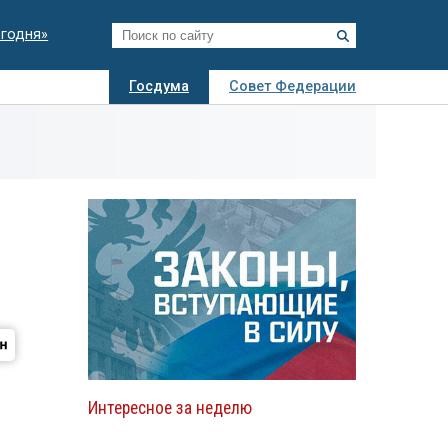
егодня»
Госдума
Совет Федерации
я
Авто
Недвижимость
Технологии
иза
Интересное за неделю