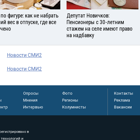
 по фигуре: как не набрать
Депутат Новичков:
ий вес в отпуске, где все
Пенсионеры с 30-летним
чено
стажем на селе имеют право
на надбавку
Новости СМИ2
Новости СМИ2
Опросы
Фото
Контакты
ы
Мнения
Регионы
Реклама
ентр
Интервью
Колумнисты
Вакансии
регистрировано в
 технологий и