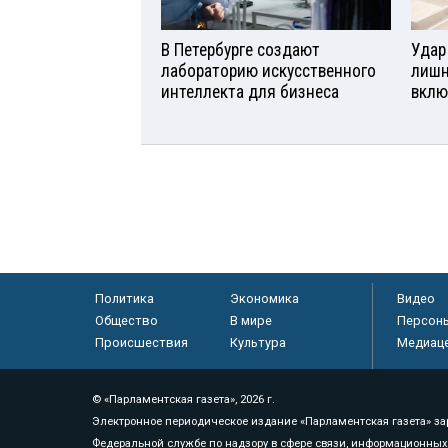
В Петербурге создают
Удар
лабораторию искусственного
лишн
интеллекта для бизнеса
вклю
Политика
Экономика
Видео
Общество
В мире
Персон
Происшествия
Культура
Медиац
© «Парламентская газета», 2026 г.
Электронное периодическое издание «Парламентская газета» за
Федеральной службе по надзору в сфере связи, информационных