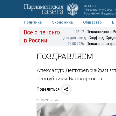
Издание
Федерального Собран
Российской Федераци
Политика
Экономика
Общество
В
Все о пенсиях
Фото
Авторы
Персоны
Мнения
Регионы
Пенсионеров в Р
08:17
Соцфонд: Средн
два дня назад
в России
Пенсию по старо
04.08.2026
ПОЗДРАВЛЯЕМ!
Александр Дегтярев избран 
Республики Башкортостан
Поделиться
20.06.2012 14:20