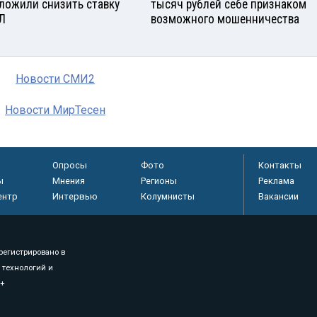
ложили снизить ставку
тысяч рублей себе признаком
Л
возможного мошенничества
Новости СМИ2
Новости МирТесен
Опросы
Фото
Контакты
ы
Мнения
Регионы
Реклама
ентр
Интервью
Колумнисты
Вакансии
регистрировано в
 технологий и
8+