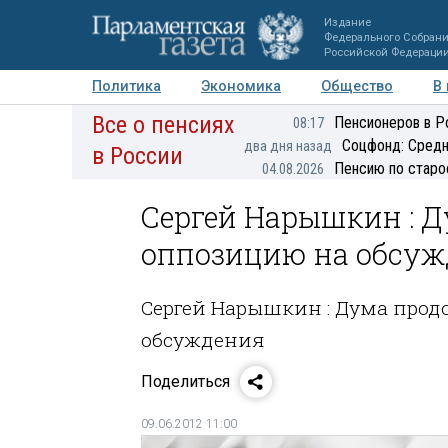
Издание
Федерального Собран
Российской Федераци
Политика
Экономика
Общество
В
Все о пенсиях
Фото
Авторы
Персоны
Мнения
Регионы
Пенсионеров в Р
08:17
Соцфонд: Средн
два дня назад
в России
Пенсию по старо
04.08.2026
Сергей Нарышкин : 
оппозицию на обсу
Сергей Нарышкин : Дума про
обсуждения
Поделиться
09.06.2012 11:00