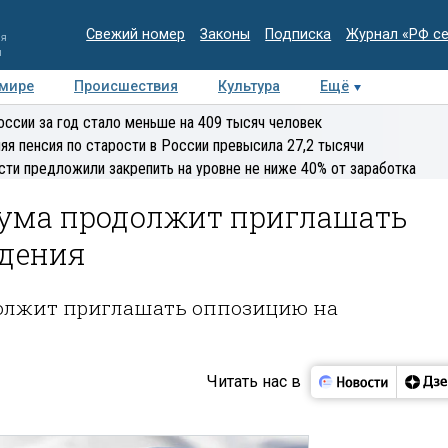
Свежий номер
Законы
Подписка
Журнал «РФ с
ия
и
 мире
Происшествия
Культура
Ещё
Медиацентр
Интервью
Колумнисты
Делова
оссии за год стало меньше на 409 тысяч человек
эксперт
яя пенсия по старости в России превысила 27,2 тысячи
сти предложили закрепить на уровне не ниже 40% от заработка
Дума продолжит приглашать
ждения
должит приглашать оппозицию на
Читать нас в