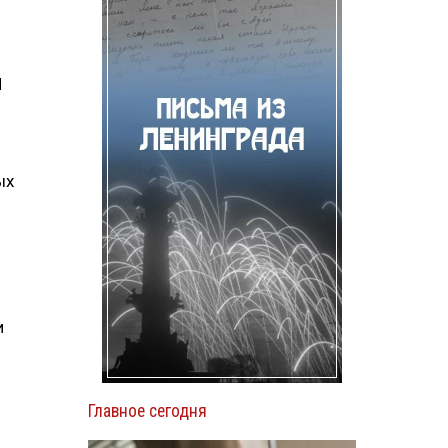
И
ых
и
Главное сегодня