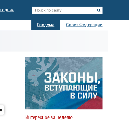
егодня»
Госдума
Совет Федерации
я
Авто
Недвижимость
Технологии
иза
Интересное за неделю