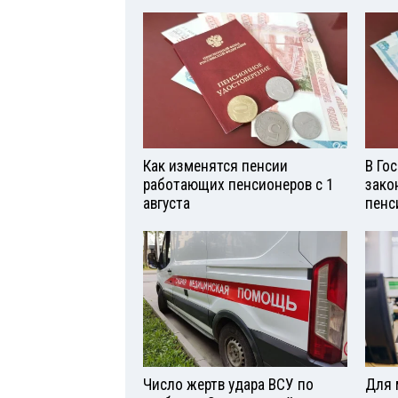
Как изменятся пенсии
В Го
работающих пенсионеров с 1
зако
августа
пенс
Число жертв удара ВСУ по
Для 