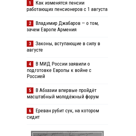
Как изменятся пенсии
1
работающих пенсионеров с 1 августа
Владимир Джабаров — о том,
2
зачем Европе Армения
Законы, вступающие в силу в
3
августе
В МИД России заявили о
4
подготовке Европы к войне с
Россией
В Абхазии впервые пройдёт
5
масштабный молодёжный форум
Ереван рубит сук, на котором
6
сидит