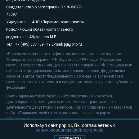
Свидетельство о регистрации Эл № ФС77-
46097
Учредитель — АНО «Парламентская газета»
Исполняющий обязанности главного
редактора — Абдуллаев М.Р.
Тел.: +7 (495) 637–69–79 E-mail:
pg@pnp.ru
«Парламентская газета» - официальное еженедельное издание
Федерального Собрания РФ. Издается с 1997 года. Учредители
газеты - Государственная Дума и Совет Федерации РФ. Официальный
публикатор федеральных конституционных законов, федеральных
законов и актов палат Федерального Собрания. «Парламентская
газета» имеет пункты печати и представительства в десяти субъектах
федерации.
Сайт «Парламентской газеты» - это оперативные новости и
достоверная информация о принимаемых в стране законах и
деятельности депутатов и сенаторов. При использовании материалов
сайта «Парламентской газеты» активная ссылка на pnp.ru
обязательна.
Используя сайт pnp.ru, Вы соглашаетесь с
На информационном ресурсе применяются
рекомендательные
использованием файлов cookie
технологии
Положение о защите персональных данных