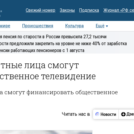
Свежий номер
Законы
Подписка
Журнал «РФ с
ия
и
 мире
Происшествия
Культура
Ещё
Медиацентр
Интервью
Колумнисты
Делова
я пенсия по старости в России превысила 27,2 тысячи
эксперт
ости предложили закрепить на уровне не ниже 40% от заработка
енсии работающих пенсионеров с 1 августа
стные лица смогут
ственное телевидение
ца смогут финансировать общественное
Читать нас в