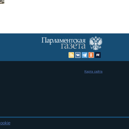
Карта сайта
ookie
енная Дума и Совет Федерации РФ. Официальный публикатор
 и представительства в десяти субъектах федерации.