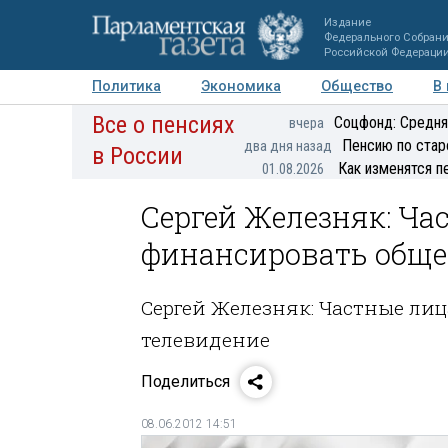
Издание
Федерального Собран
Российской Федераци
Политика
Экономика
Общество
В
Все о пенсиях
Фото
Авторы
Персоны
Мнения
Регионы
Соцфонд: Средня
вчера
Пенсию по стар
два дня назад
в России
Как изменятся п
01.08.2026
Сергей Железняк: Ча
финансировать обще
Сергей Железняк: Частные ли
телевидение
Поделиться
08.06.2012 14:51