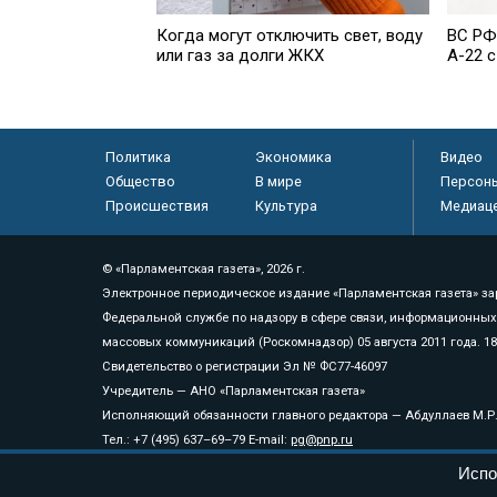
Когда могут отключить свет, воду
ВС РФ
или газ за долги ЖКХ
А-22 
Политика
Экономика
Видео
Общество
В мире
Персон
Происшествия
Культура
Медиац
© «Парламентская газета», 2026 г.
Электронное периодическое издание «Парламентская газета» за
Федеральной службе по надзору в сфере связи, информационных
массовых коммуникаций (Роскомнадзор) 05 августа 2011 года. 1
Свидетельство о регистрации Эл № ФС77-46097
Учредитель — АНО «Парламентская газета»
Исполняющий обязанности главного редактора — Абдуллаев М.Р
Тел.: +7 (495) 637–69–79 E-mail:
pg@pnp.ru
Испо
«Парламентская газета» - официальное еженедельное издание Фе
федеральных конституционных законов, федеральных законов и а