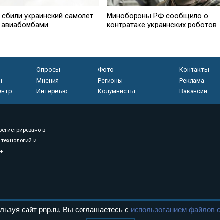
 сбили украинский самолет
Минобороны РФ сообщило о
с авиабомбами
контратаке украинских роботов
Опросы
Фото
Контакты
ы
Мнения
Регионы
Реклама
ентр
Интервью
Колумнисты
Вакансии
регистрировано в
 технологий и
8+
.
льзуя сайт pnp.ru, Вы соглашаетесь с
использованием файлов c
дерального Собрания РФ. Издается с 1997 года. Учредители газеты - Государств
ктов палат Федерального Собрания. «Парламентская газета» имеет пункты печати