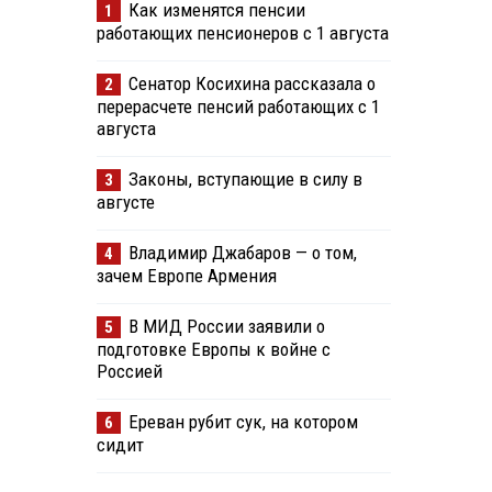
Как изменятся пенсии
1
работающих пенсионеров с 1 августа
Сенатор Косихина рассказала о
2
перерасчете пенсий работающих с 1
августа
Законы, вступающие в силу в
3
августе
Владимир Джабаров — о том,
4
зачем Европе Армения
В МИД России заявили о
5
подготовке Европы к войне с
Россией
Ереван рубит сук, на котором
6
сидит