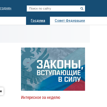
егодня»
Госдума
Совет Федерации
я
Авто
Недвижимость
Технологии
иза
Интересное за неделю