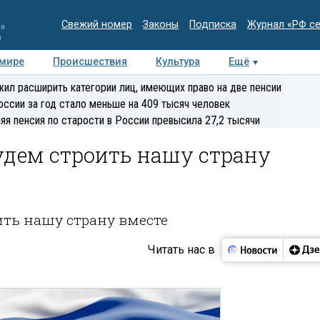
Свежий номер
Законы
Подписка
Журнал «РФ с
ия
и
 мире
Происшествия
Культура
Ещё
Медиацентр
Интервью
Колумнисты
Делова
ил расширить категории лиц, имеющих право на две пенсии
эксперт
оссии за год стало меньше на 409 тысяч человек
яя пенсия по старости в России превысила 27,2 тысячи
удем строить нашу страну
ить нашу страну вместе
Читать нас в