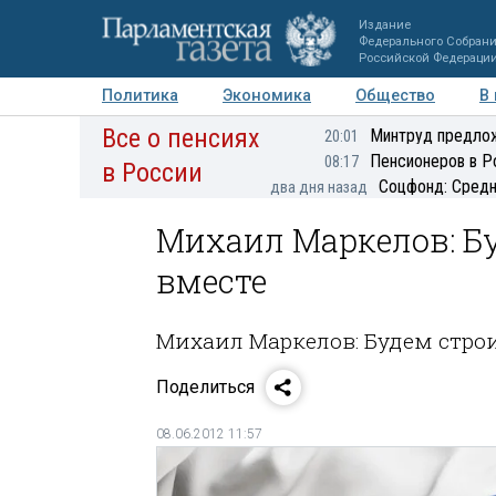
Издание
Федерального Собран
Российской Федераци
Политика
Экономика
Общество
В
Все о пенсиях
Фото
Авторы
Персоны
Мнения
Регионы
Минтруд предлож
20:01
Пенсионеров в Р
08:17
в России
Соцфонд: Средн
два дня назад
Михаил Маркелов: Б
вместе
Михаил Маркелов: Будем стро
Поделиться
08.06.2012 11:57