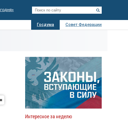
егодня»
Госдума
Совет Федерации
я
Авто
Недвижимость
Технологии
иза
Интересное за неделю