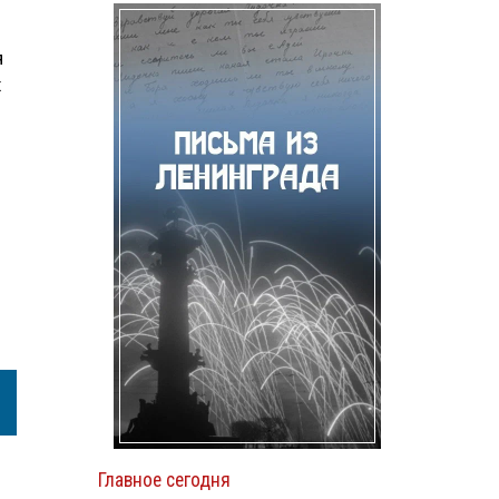
я
х
Главное сегодня