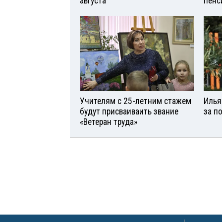
августа
пенс
Учителям с 25-летним стажем
Илья
будут присваиваить звание
за п
«Ветеран труда»