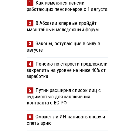
Как изменятся пенсии
1
работающих пенсионеров с 1 августа
В Абхазии впервые пройдёт
2
масштабный молодёжный форум
Законы, вступающие в силу в
3
августе
Пенсию по старости предложили
4
закрепить на уровне не ниже 40% от
заработка
Путин расширил список лиц с
5
судимостью для заключения
контракта с ВС РФ
Сможет ли ИИ написать оперу и
6
спеть арию
о