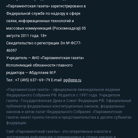
«Парламентская газета» зарегистрировано в
Федеральной службе по надзору в сфере
связи, информационных технологий и
массовых коммуникаций (Роскомнадзор) 05
августа 2011 года. 18+
Свидетельство о регистрации Эл № ФС77-
46097
Учредитель — АНО «Парламентская газета»
Исполняющий обязанности главного
редактора — Абдуллаев М.Р.
Тел.: +7 (495) 637–69–79 E-mail:
pg@pnp.ru
«Парламентская газета» - официальное еженедельное издание
Федерального Собрания РФ. Издается с 1997 года. Учредители
газеты - Государственная Дума и Совет Федерации РФ. Официальный
публикатор федеральных конституционных законов, федеральных
законов и актов палат Федерального Собрания. «Парламентская
газета» имеет пункты печати и представительства в десяти субъектах
федерации.
Сайт «Парламентской газеты» - это оперативные новости и
достоверная информация о принимаемых в стране законах и