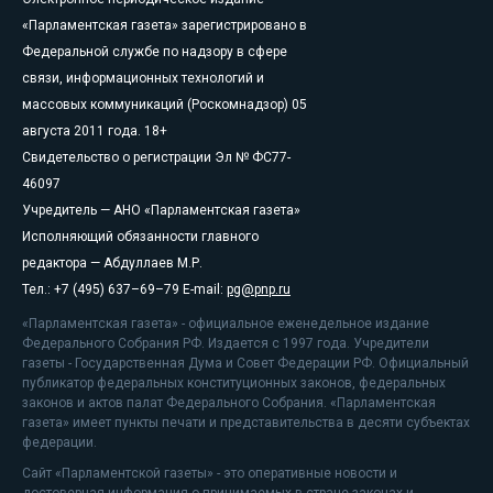
«Парламентская газета» зарегистрировано в
Федеральной службе по надзору в сфере
связи, информационных технологий и
массовых коммуникаций (Роскомнадзор) 05
августа 2011 года. 18+
Свидетельство о регистрации Эл № ФС77-
46097
Учредитель — АНО «Парламентская газета»
Исполняющий обязанности главного
редактора — Абдуллаев М.Р.
Тел.: +7 (495) 637–69–79 E-mail:
pg@pnp.ru
«Парламентская газета» - официальное еженедельное издание
Федерального Собрания РФ. Издается с 1997 года. Учредители
газеты - Государственная Дума и Совет Федерации РФ. Официальный
публикатор федеральных конституционных законов, федеральных
законов и актов палат Федерального Собрания. «Парламентская
газета» имеет пункты печати и представительства в десяти субъектах
федерации.
Сайт «Парламентской газеты» - это оперативные новости и
достоверная информация о принимаемых в стране законах и