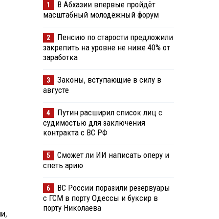
В Абхазии впервые пройдёт
1
масштабный молодёжный форум
Пенсию по старости предложили
2
закрепить на уровне не ниже 40% от
заработка
Законы, вступающие в силу в
3
августе
Путин расширил список лиц с
4
судимостью для заключения
контракта с ВС РФ
Сможет ли ИИ написать оперу и
5
спеть арию
ВС России поразили резервуары
6
с ГСМ в порту Одессы и буксир в
порту Николаева
и,