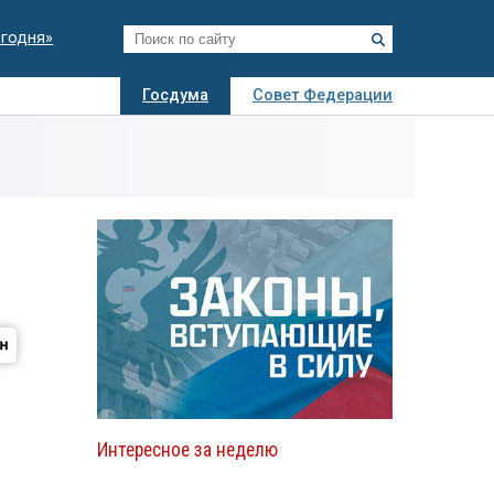
егодня»
Госдума
Совет Федерации
я
Авто
Недвижимость
Технологии
иза
Интересное за неделю