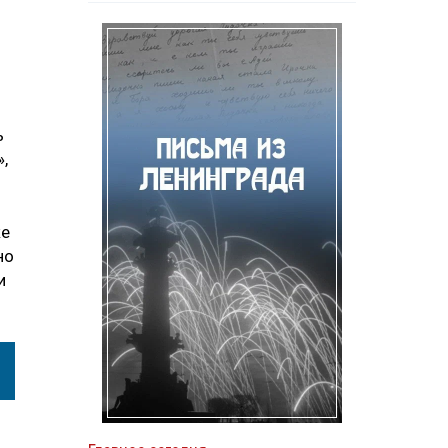
ь
,
ке
но
и