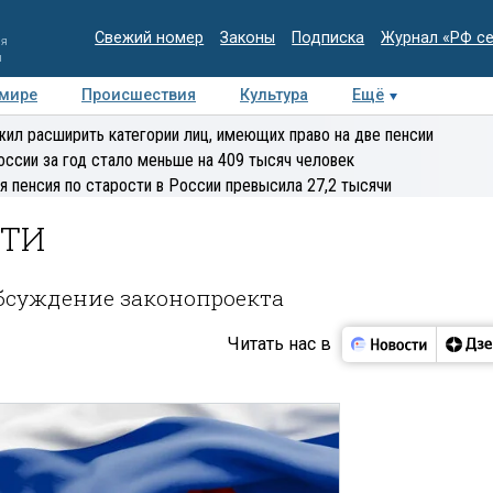
Свежий номер
Законы
Подписка
Журнал «РФ с
ия
и
 мире
Происшествия
Культура
Ещё
Медиацентр
Интервью
Колумнисты
Делова
ил расширить категории лиц, имеющих право на две пенсии
эксперт
оссии за год стало меньше на 409 тысяч человек
я пенсия по старости в России превысила 27,2 тысячи
СТИ
обсуждение законопроекта
Читать нас в