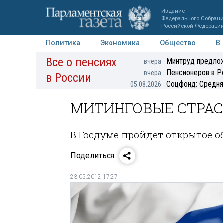
Издание
Федерального Собран
Российской Федераци
Политика
Экономика
Общество
В
Все о пенсиях
Фото
Авторы
Персоны
Мнения
Регионы
Минтруд предлож
вчера
Пенсионеров в Р
вчера
в России
Соцфонд: Средня
05.08.2026
МИТИНГОВЫЕ СТРА
В Госдуме пройдет открытое 
Поделиться
23.05.2012 17:27