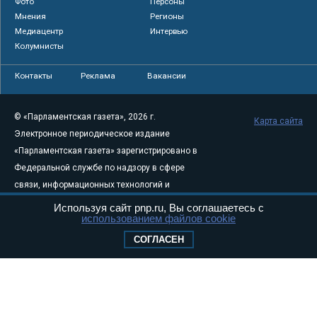
Фото
Персоны
Мнения
Регионы
Медиацентр
Интервью
Колумнисты
Контакты
Реклама
Вакансии
© «Парламентская газета», 2026 г.
Карта сайта
Электронное периодическое издание
«Парламентская газета» зарегистрировано в
Федеральной службе по надзору в сфере
связи, информационных технологий и
массовых коммуникаций (Роскомнадзор) 05
Используя сайт pnp.ru, Вы соглашаетесь с
использованием файлов cookie
августа 2011 года. 18+
Свидетельство о регистрации Эл № ФС77-
СОГЛАСЕН
46097
Учредитель — АНО «Парламентская газета»
Исполняющий обязанности главного
редактора — Абдуллаев М.Р.