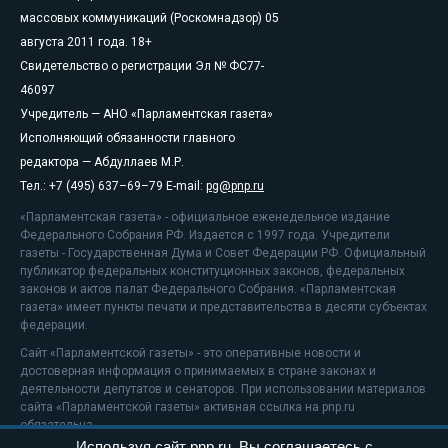
массовых коммуникаций (Роскомнадзор) 05
августа 2011 года. 18+
Свидетельство о регистрации Эл № ФС77-
46097
Учредитель — АНО «Парламентская газета»
Исполняющий обязанности главного
редактора — Абдуллаев М.Р.
Тел.: +7 (495) 637–69–79 E-mail:
pg@pnp.ru
«Парламентская газета» - официальное еженедельное издание
Федерального Собрания РФ. Издается с 1997 года. Учредители
газеты - Государственная Дума и Совет Федерации РФ. Официальный
публикатор федеральных конституционных законов, федеральных
законов и актов палат Федерального Собрания. «Парламентская
газета» имеет пункты печати и представительства в десяти субъектах
федерации.
Сайт «Парламентской газеты» - это оперативные новости и
достоверная информация о принимаемых в стране законах и
деятельности депутатов и сенаторов. При использовании материалов
сайта «Парламентской газеты» активная ссылка на pnp.ru
обязательна.
Используя сайт pnp.ru, Вы соглашаетесь с