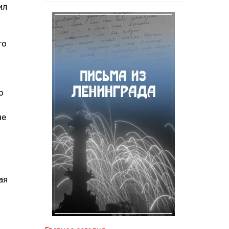
ил
то
о
не
ая