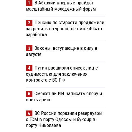
В Абхазии впервые пройдёт
1
масштабный молодёжный форум
Пенсию по старости предложили
2
закрепить на уровне не ниже 40% от
заработка
Законы, вступающие в силу в
3
августе
Путин расширил список лиц с
4
судимостью для заключения
контракта с ВС РФ
Сможет ли ИИ написать оперу и
5
спеть арию
ВС России поразили резервуары
6
с ГСМ в порту Одессы и буксир в
порту Николаева