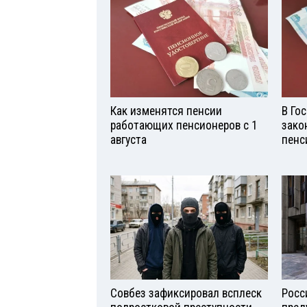
Как изменятся пенсии
В Го
работающих пенсионеров с 1
зако
августа
пенс
Совбез зафиксировал всплеск
Росс