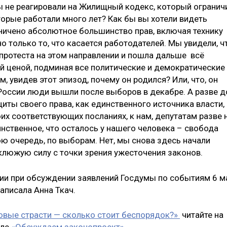
мы не реагировали на Жилищный кодекс, который огранич
торые работали много лет? Как бы вы хотели видеть
аничено абсолютное большинство прав, включая технику
 только то, что касается работодателей. Мы увидели, ч
 протеста на этом направлении и пошла дальше всё
й ценой, подминая все политические и демократические
 увидев этот эпизод, почему он родился? Или, что, он
 России люди вышли после выборов в декабре. А разве д
иты своего права, как единственного источника власти,
оих соответствующих посланиях, к нам, депутатам разве 
нственное, что осталось у нашего человека – свобода
ою очередь, по выборам. Нет, мы снова здесь начали
клюжую силу с точки зрения ужесточения законов.
ии при обсуждении заявлений Госдумы по событиям 6 м
аписала Анна Ткач.
овые страсти — сколько стоит беспорядок?»
читайте на