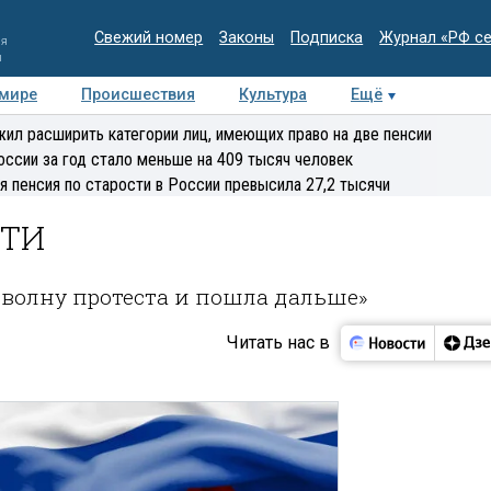
Свежий номер
Законы
Подписка
Журнал «РФ с
ия
и
 мире
Происшествия
Культура
Ещё
Медиацентр
Интервью
Колумнисты
Делова
ил расширить категории лиц, имеющих право на две пенсии
эксперт
оссии за год стало меньше на 409 тысяч человек
я пенсия по старости в России превысила 27,2 тысячи
СТИ
 волну протеста и пошла дальше»
Читать нас в