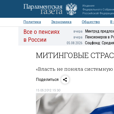
Издание
Федерального Собран
Российской Федераци
Политика
Экономика
Общество
В
Все о пенсиях
Фото
Авторы
Персоны
Мнения
Регионы
Минтруд предлож
вчера
Пенсионеров в Р
вчера
в России
Соцфонд: Средня
05.08.2026
МИТИНГОВЫЕ СТРА
«Власть не поняла системную
Поделиться
15.05.2012 15:30