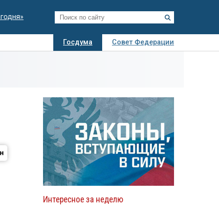
егодня»
Госдума
Совет Федерации
я
Авто
Недвижимость
Технологии
иза
Интересное за неделю