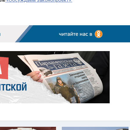
еле
«Обсуждаем законопроект».