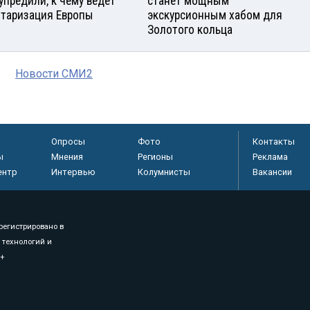
упредили, к чему ведет
станет мощным
таризация Европы
экскурсионным хабом для
Золотого кольца
Новости СМИ2
Опросы
Фото
Контакты
ы
Мнения
Регионы
Реклама
ентр
Интервью
Колумнисты
Вакансии
регистрировано в
 технологий и
8+
.