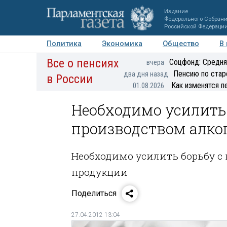
Издание
Федерального Собран
Российской Федераци
Политика
Экономика
Общество
В
Все о пенсиях
Фото
Авторы
Персоны
Мнения
Регионы
Соцфонд: Средня
вчера
Пенсию по стар
два дня назад
в России
Как изменятся п
01.08.2026
Необходимо усилить
производством алко
Необходимо усилить борьбу с
продукции
Поделиться
27.04.2012 13:04