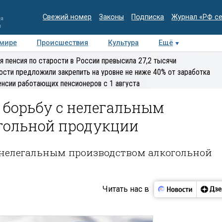
Свежий номер
Законы
Подписка
Журнал «РФ с
ия
и
 мире
Происшествия
Культура
Ещё
Медиацентр
Интервью
Колумнисты
Делова
я пенсия по старости в России превысила 27,2 тысячи
эксперт
ости предложили закрепить на уровне не ниже 40% от заработка
енсии работающих пенсионеров с 1 августа
 борьбу с нелегальным
гольной продукции
 нелегальным производством алкогольной
Читать нас в