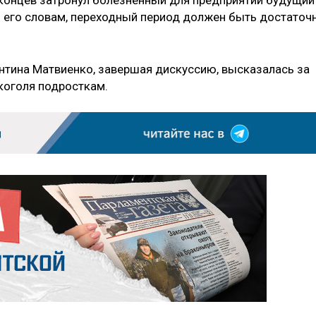
концев затронул болезненный для предприятий будущий
о его словам, переходный период должен быть достаточ
нтина Матвиенко, завершая дискуссию, высказалась за
коголя подросткам.