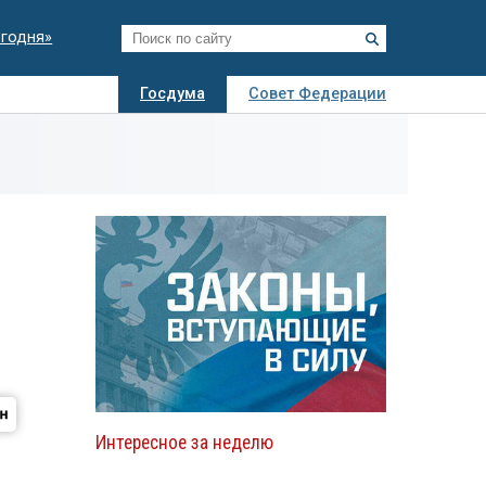
егодня»
Госдума
Совет Федерации
я
Авто
Недвижимость
Технологии
иза
Интересное за неделю