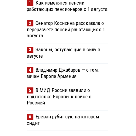
Как изменятся пенсии
1
работающих пенсионеров с 1 августа
Сенатор Косихина рассказала о
2
перерасчете пенсий работающих с 1
августа
Законы, вступающие в силу в
3
августе
Владимир Джабаров — о том,
4
зачем Европе Армения
В МИД России заявили о
5
подготовке Европы к войне с
Россией
Ереван рубит сук, на котором
6
сидит