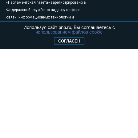
«Парламентская газета» зарегистрировано в
Федеральной службе по надзору в сфере
связи, информационных технологий и
массовых коммуникаций (Роскомнадзор) 05
Используя сайт pnp.ru, Вы соглашаетесь с
использованием файлов cookie
августа 2011 года. 18+
Свидетельство о регистрации Эл № ФС77-
СОГЛАСЕН
46097
Учредитель — АНО «Парламентская газета»
Исполняющий обязанности главного
редактора — Абдуллаев М.Р.
Тел.: +7 (495) 637–69–79 E-mail:
pg@pnp.ru
«Парламентская газета» - официальное еженедельное издание
Федерального Собрания РФ. Издается с 1997 года. Учредители
газеты - Государственная Дума и Совет Федерации РФ. Официальный
публикатор федеральных конституционных законов, федеральных
законов и актов палат Федерального Собрания. «Парламентская
газета» имеет пункты печати и представительства в десяти субъектах
федерации.
Сайт «Парламентской газеты» - это оперативные новости и
достоверная информация о принимаемых в стране законах и