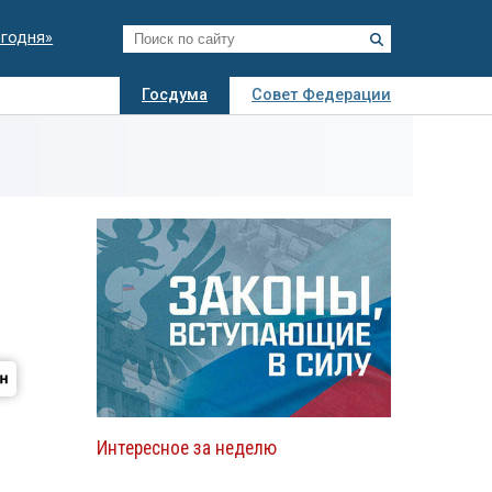
егодня»
Госдума
Совет Федерации
я
Авто
Недвижимость
Технологии
иза
Интересное за неделю