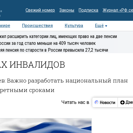
Свежий номер
Законы
Подписка
Журнал «РФ с
ия
и
 мире
Происшествия
Культура
Ещё
Медиацентр
Интервью
Колумнисты
Делова
ил расширить категории лиц, имеющих право на две пенсии
эксперт
оссии за год стало меньше на 409 тысяч человек
яя пенсия по старости в России превысила 27,2 тысячи
АХ ИНВАЛИДОВ
в: Важно разработать национальный план
кретными сроками
Читать нас в