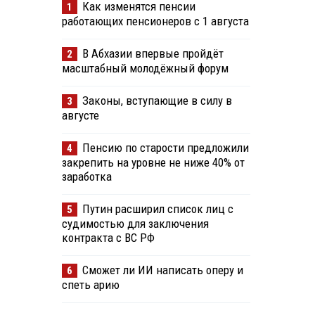
Как изменятся пенсии
1
работающих пенсионеров с 1 августа
В Абхазии впервые пройдёт
2
масштабный молодёжный форум
Законы, вступающие в силу в
3
августе
Пенсию по старости предложили
4
закрепить на уровне не ниже 40% от
заработка
Путин расширил список лиц с
5
судимостью для заключения
контракта с ВС РФ
Сможет ли ИИ написать оперу и
6
спеть арию