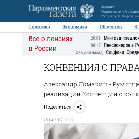
Издание
Федерального Собран
Российской Федераци
Политика
Экономика
Общество
В
Все о пенсиях
Фото
Авторы
Персоны
Мнения
Регионы
Минтруд предлож
20:01
Пенсионеров в Р
08:17
в России
Соцфонд: Средн
два дня назад
КОНВЕНЦИЯ О ПРАВ
Александр Ломакин - Румянце
реализации Конвенции с кон
Поделиться
25.04.2012 13:17