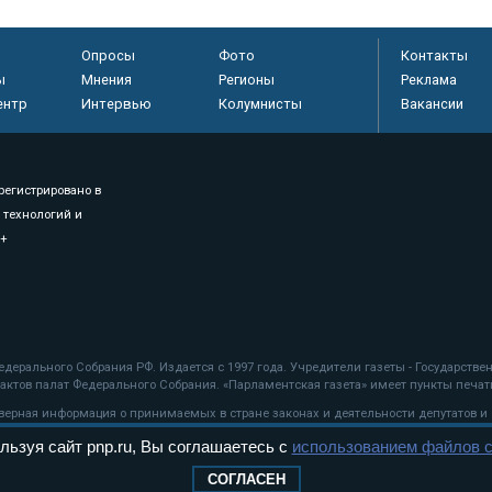
Опросы
Фото
Контакты
ы
Мнения
Регионы
Реклама
ентр
Интервью
Колумнисты
Вакансии
регистрировано в
 технологий и
8+
.
дерального Собрания РФ. Издается с 1997 года. Учредители газеты - Государств
ктов палат Федерального Собрания. «Парламентская газета» имеет пункты печати
оверная информация о принимаемых в стране законах и деятельности депутатов и
льзуя сайт pnp.ru, Вы соглашаетесь с
использованием файлов c
ехнологии
СОГЛАСЕН