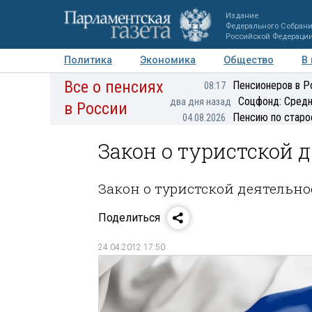
Издание
Федерального Собран
Российской Федераци
Политика
Экономика
Общество
В
Все о пенсиях
Фото
Авторы
Персоны
Мнения
Регионы
Пенсионеров в Р
08:17
Соцфонд: Средн
два дня назад
в России
Пенсию по старо
04.08.2026
Закон о туристской 
Закон о туристской деятельн
Поделиться
24.04.2012 17:50