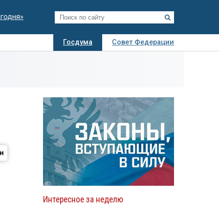
егодня»
Госдума
Совет Федерации
я
Авто
Недвижимость
Технологии
иза
Интересное за неделю