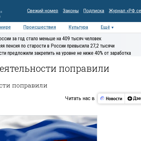
Свежий номер
Законы
Подписка
Журнал «РФ с
ия
и
 мире
Происшествия
Культура
Ещё
Медиацентр
Интервью
Колумнисты
Делова
оссии за год стало меньше на 409 тысяч человек
эксперт
яя пенсия по старости в России превысила 27,2 тысячи
сти предложили закрепить на уровне не ниже 40% от заработка
деятельности поправили
ости поправили
Читать нас в