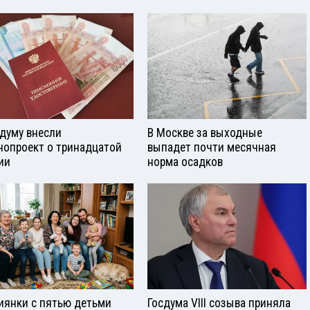
сдуму внесли
В Москве за выходные
нопроект о тринадцатой
выпадет почти месячная
ии
норма осадков
иянки с пятью детьми
Госдума VIII созыва приняла