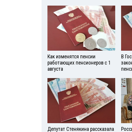
Как изменятся пенсии
В Го
работающих пенсионеров с 1
зако
августа
пенс
Депутат Стенякина рассказала
Росс