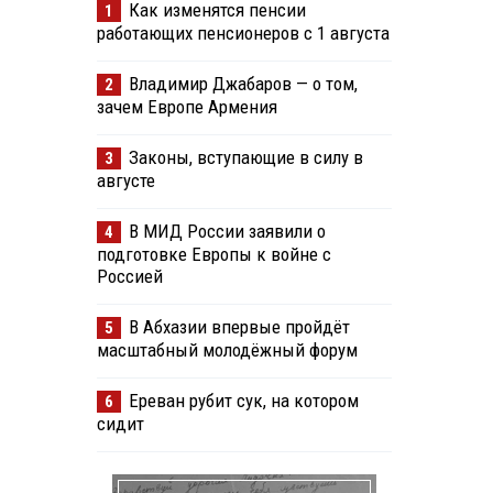
Как изменятся пенсии
1
работающих пенсионеров с 1 августа
Владимир Джабаров — о том,
2
зачем Европе Армения
Законы, вступающие в силу в
3
августе
В МИД России заявили о
4
подготовке Европы к войне с
Россией
В Абхазии впервые пройдёт
5
масштабный молодёжный форум
Ереван рубит сук, на котором
6
сидит