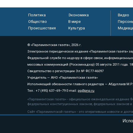
Политика
Экономика
Видео
Общество
В мире
Персон
Происшествия
Культура
Медиац
© «Парламентская газета», 2026 г.
Электронное периодическое издание «Парламентская газета» за
Федеральной службе по надзору в сфере связи, информационных
массовых коммуникаций (Роскомнадзор) 05 августа 2011 года. 1
Свидетельство о регистрации Эл № ФС77-46097
Учредитель — АНО «Парламентская газета»
Исполняющий обязанности главного редактора — Абдуллаев М.Р
Тел.: +7 (495) 637–69–79 E-mail:
pg@pnp.ru
«Парламентская газета» - официальное еженедельное издание Фе
федеральных конституционных законов, федеральных законов и а
Сайт «Парламентской газеты» - это оперативные новости и дост
«Парламентской газеты» активная ссылка на pnp.ru обязательна.
Испо
На информационном ресурсе применяются
рекомендательные т
Положение о защите персональных данных