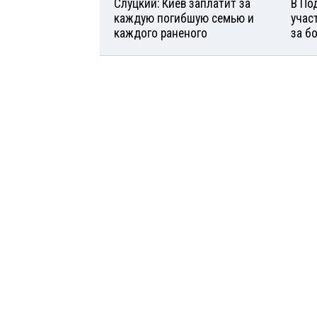
Слуцкий: Киев заплатит за
В По
каждую погибшую семью и
учас
каждого раненого
за б