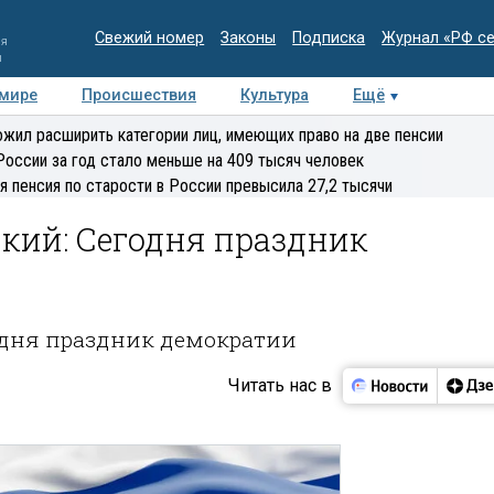
Свежий номер
Законы
Подписка
Журнал «РФ с
ия
и
 мире
Происшествия
Культура
Ещё
Медиацентр
Интервью
Колумнисты
Делова
жил расширить категории лиц, имеющих право на две пенсии
эксперт
России за год стало меньше на 409 тысяч человек
я пенсия по старости в России превысила 27,2 тысячи
ий: Сегодня праздник
дня праздник демократии
Читать нас в