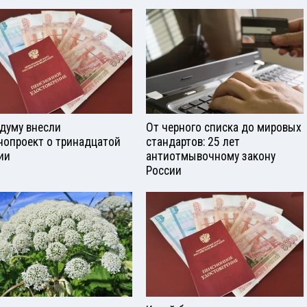
сдуму внесли
От черного списка до мировых
нопроект о тринадцатой
стандартов: 25 лет
ии
антиотмывочному закону
России