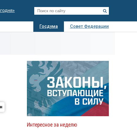
егодня»
Госдума
Совет Федерации
я
Авто
Недвижимость
Технологии
иза
Интересное за неделю