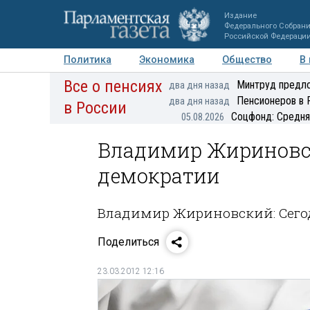
Издание
Федерального Собран
Российской Федераци
Политика
Экономика
Общество
В
Все о пенсиях
Фото
Авторы
Персоны
Мнения
Регионы
Минтруд предло
два дня назад
Пенсионеров в 
два дня назад
в России
Соцфонд: Средня
05.08.2026
Владимир Жириновск
демократии
Владимир Жириновский: Сего
Поделиться
23.03.2012 12:16