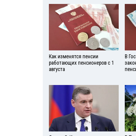
Как изменятся пенсии
В Го
работающих пенсионеров с 1
зако
августа
пенс