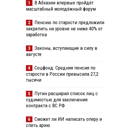
В Абхазии впервые пройдёт
1
масштабный молодёжный форум
Пенсию по старости предложили
2
закрепить на уровне не ниже 40% от
заработка
Законы, вступающие в силу в
3
августе
Соцфонд: Средняя пенсия по
4
старости в России превысила 27,2
тысячи
Путин расширил список лиц с
5
судимостью для заключения
контракта с ВС РФ
Сможет ли ИИ написать оперу и
6
спеть арию