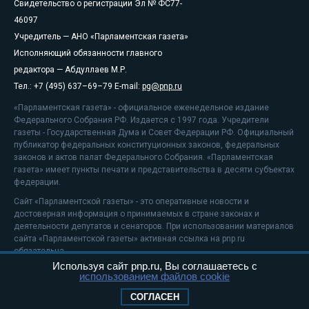
Свидетельство о регистрации Эл № ФС77-
46097
Учредитель — АНО «Парламентская газета»
Исполняющий обязанности главного
редактора — Абдуллаев М.Р.
Тел.: +7 (495) 637–69–79 E-mail:
pg@pnp.ru
«Парламентская газета» - официальное еженедельное издание
Федерального Собрания РФ. Издается с 1997 года. Учредители
газеты - Государственная Дума и Совет Федерации РФ. Официальный
публикатор федеральных конституционных законов, федеральных
законов и актов палат Федерального Собрания. «Парламентская
газета» имеет пункты печати и представительства в десяти субъектах
федерации.
Сайт «Парламентской газеты» - это оперативные новости и
достоверная информация о принимаемых в стране законах и
деятельности депутатов и сенаторов. При использовании материалов
сайта «Парламентской газеты» активная ссылка на pnp.ru
обязательна.
Используя сайт pnp.ru, Вы соглашаетесь с
На информационном ресурсе применяются
рекомендательные
использованием файлов cookie
технологии
Положение о защите персональных данных
СОГЛАСЕН