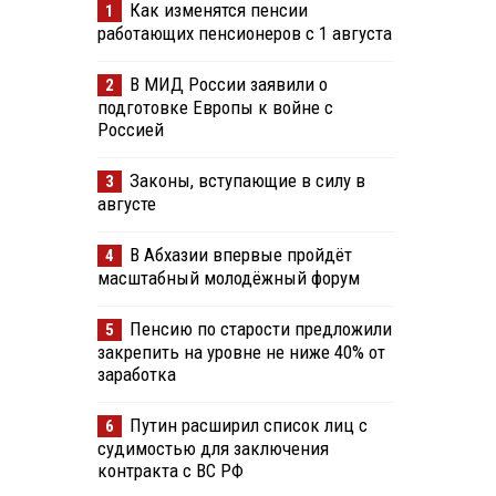
Как изменятся пенсии
1
работающих пенсионеров с 1 августа
В МИД России заявили о
2
подготовке Европы к войне с
Россией
Законы, вступающие в силу в
3
августе
В Абхазии впервые пройдёт
4
масштабный молодёжный форум
Пенсию по старости предложили
5
закрепить на уровне не ниже 40% от
заработка
Путин расширил список лиц с
6
судимостью для заключения
контракта с ВС РФ