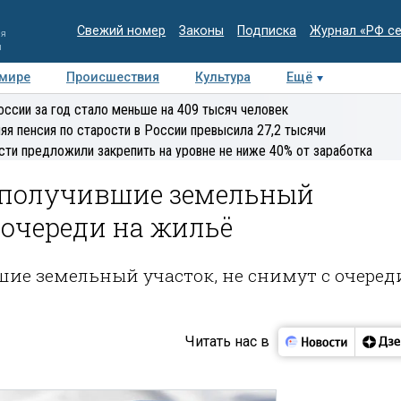
Свежий номер
Законы
Подписка
Журнал «РФ с
ия
и
 мире
Происшествия
Культура
Ещё
Медиацентр
Интервью
Колумнисты
Делова
оссии за год стало меньше на 409 тысяч человек
эксперт
яя пенсия по старости в России превысила 27,2 тысячи
сти предложили закрепить на уровне не ниже 40% от заработка
 получившие земельный
 очереди на жильё
ие земельный участок, не снимут с очеред
Читать нас в