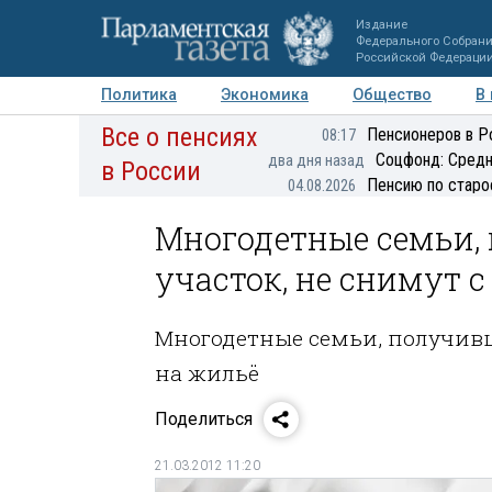
Издание
Федерального Собран
Российской Федераци
Политика
Экономика
Общество
В
Все о пенсиях
Фото
Авторы
Персоны
Мнения
Регионы
Пенсионеров в Р
08:17
Соцфонд: Средн
два дня назад
в России
Пенсию по старо
04.08.2026
Многодетные семьи,
участок, не снимут с
Многодетные семьи, получивш
на жильё
Поделиться
21.03.2012 11:20