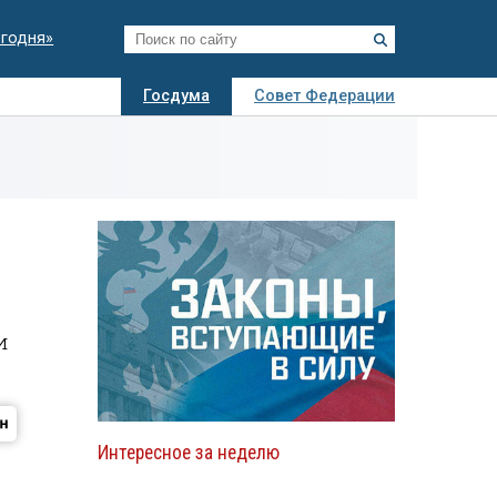
егодня»
Госдума
Совет Федерации
я
Авто
Недвижимость
Технологии
иза
и
Интересное за неделю