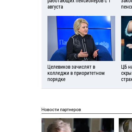
работающих пенсионеров с 1
зако
августа
пенс
Целевиков зачислят в
ЦБ н
колледжи в приоритетном
скры
порядке
стра
Новости партнеров