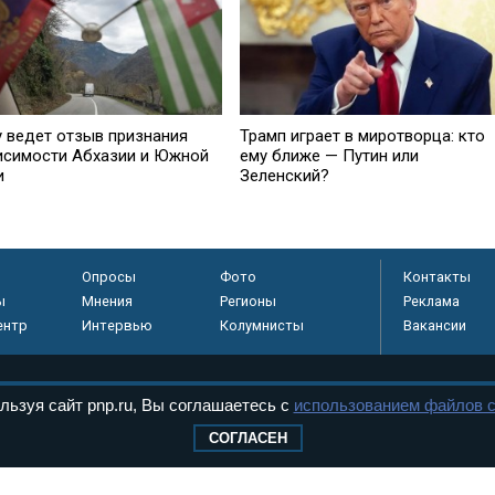
у ведет отзыв признания
Трамп играет в миротворца: кто
исимости Абхазии и Южной
ему ближе — Путин или
и
Зеленский?
Опросы
Фото
Контакты
ы
Мнения
Регионы
Реклама
ентр
Интервью
Колумнисты
Вакансии
льзуя сайт pnp.ru, Вы соглашаетесь с
использованием файлов c
регистрировано в
 технологий и
СОГЛАСЕН
8+