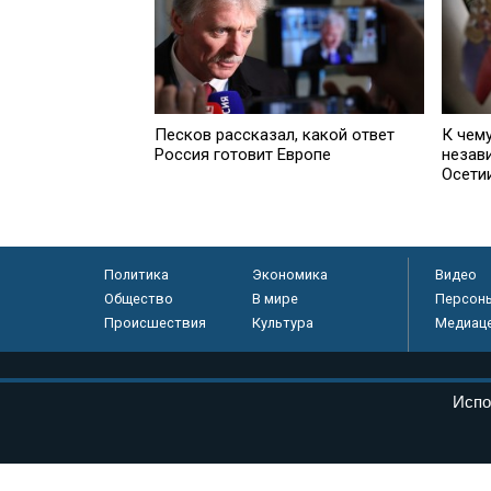
Песков рассказал, какой ответ
К чем
Россия готовит Европе
незав
Осети
Политика
Экономика
Видео
Общество
В мире
Персон
Происшествия
Культура
Медиац
© «Парламентская газета», 2026 г.
Испо
Электронное периодическое издание «Парламентская газета» за
Федеральной службе по надзору в сфере связи, информационных
массовых коммуникаций (Роскомнадзор) 05 августа 2011 года. 1
Свидетельство о регистрации Эл № ФС77-46097