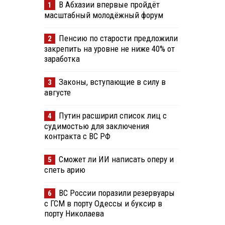
В Абхазии впервые пройдёт
1
масштабный молодёжный форум
Пенсию по старости предложили
2
закрепить на уровне не ниже 40% от
заработка
Законы, вступающие в силу в
3
августе
Путин расширил список лиц с
4
судимостью для заключения
контракта с ВС РФ
Сможет ли ИИ написать оперу и
5
спеть арию
ВС России поразили резервуары
6
с ГСМ в порту Одессы и буксир в
порту Николаева