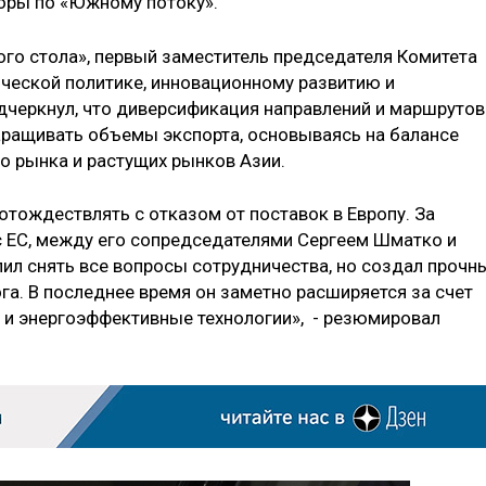
воры по «Южному потоку».
ого стола», первый заместитель председателя Комитета
ческой политике, инновационному развитию и
дчеркнул, что диверсификация направлений и маршрутов
аращивать объемы экспорта, основываясь на балансе
о рынка и растущих рынков Азии.
отождествлять с отказом от поставок в Европу. За
с ЕС, между его сопредседателями Сергеем Шматко и
лил снять все вопросы сотрудничества, но создал прочн
га. В последнее время он заметно расширяется за счет
а и энергоэффективные технологии», - резюмировал