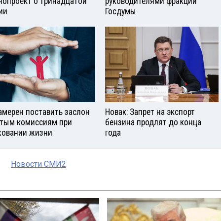
нопроект о тринадцатой
руководителями фракций
ии
Госдумы
амерен поставить заслон
Новак: Запрет на экспорт
тым комиссиям при
бензина продлят до конца
ховании жизни
года
Новости СМИ2