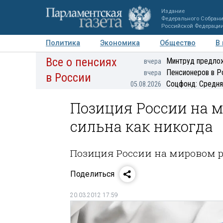
Издание
Федерального Собран
Российской Федераци
Политика
Экономика
Общество
В
Все о пенсиях
Фото
Авторы
Персоны
Мнения
Регионы
Минтруд предлож
вчера
Пенсионеров в Р
вчера
в России
Соцфонд: Средня
05.08.2026
Позиция России на 
сильна как никогда
Позиция России на мировом р
Поделиться
20.03.2012 17:59