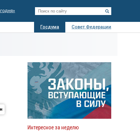
егодня»
Госдума
Совет Федерации
я
Авто
Недвижимость
Технологии
иза
Интересное за неделю