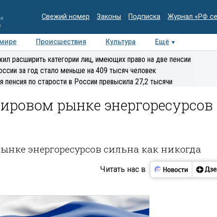
Свежий номер
Законы
Подписка
Журнал «РФ с
ия
и
 мире
Происшествия
Культура
Ещё
Медиацентр
Интервью
Колумнисты
Делова
ил расширить категории лиц, имеющих право на две пенсии
эксперт
оссии за год стало меньше на 409 тысяч человек
я пенсия по старости в России превысила 27,2 тысячи
мировом рынке энергоресурсов
ынке энергоресурсов сильна как никогда
Читать нас в