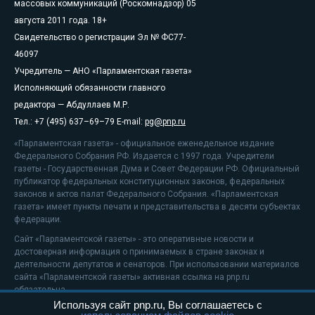
массовых коммуникаций (Роскомнадзор) 05
августа 2011 года. 18+
Свидетельство о регистрации Эл № ФС77-
46097
Учредитель — АНО «Парламентская газета»
Исполняющий обязанности главного
редактора — Абдуллаев М.Р.
Тел.: +7 (495) 637–69–79 E-mail:
pg@pnp.ru
«Парламентская газета» - официальное еженедельное издание
Федерального Собрания РФ. Издается с 1997 года. Учредители
газеты - Государственная Дума и Совет Федерации РФ. Официальный
публикатор федеральных конституционных законов, федеральных
законов и актов палат Федерального Собрания. «Парламентская
газета» имеет пункты печати и представительства в десяти субъектах
федерации.
Сайт «Парламентской газеты» - это оперативные новости и
достоверная информация о принимаемых в стране законах и
деятельности депутатов и сенаторов. При использовании материалов
сайта «Парламентской газеты» активная ссылка на pnp.ru
обязательна.
Используя сайт pnp.ru, Вы соглашаетесь с
На информационном ресурсе применяются
рекомендательные