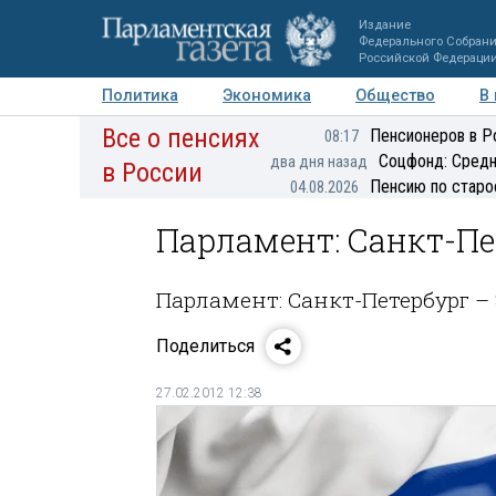
Издание
Федерального Собран
Российской Федераци
Политика
Экономика
Общество
В
Все о пенсиях
Фото
Авторы
Персоны
Мнения
Регионы
Пенсионеров в Р
08:17
Соцфонд: Средн
два дня назад
в России
Пенсию по старо
04.08.2026
Парламент: Санкт-Пе
Парламент: Санкт-Петербург –
Поделиться
27.02.2012 12:38