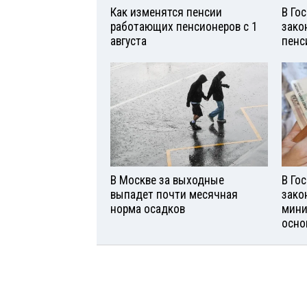
Как изменятся пенсии
В Го
работающих пенсионеров с 1
зако
августа
пенс
В Москве за выходные
В Го
выпадет почти месячная
зако
норма осадков
мини
осно