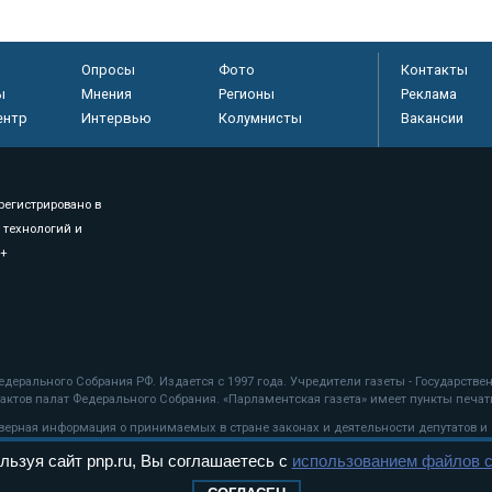
Опросы
Фото
Контакты
ы
Мнения
Регионы
Реклама
ентр
Интервью
Колумнисты
Вакансии
регистрировано в
 технологий и
8+
.
дерального Собрания РФ. Издается с 1997 года. Учредители газеты - Государств
ктов палат Федерального Собрания. «Парламентская газета» имеет пункты печати
оверная информация о принимаемых в стране законах и деятельности депутатов и
льзуя сайт pnp.ru, Вы соглашаетесь с
использованием файлов c
ехнологии