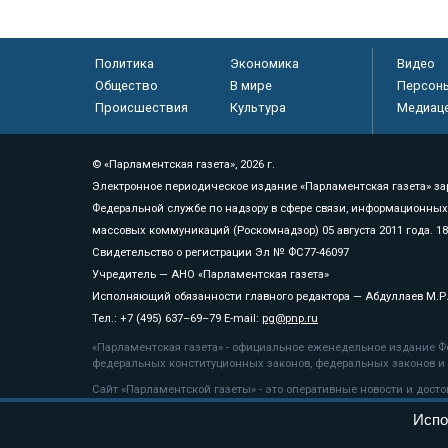
Политика
Экономика
Видео
Общество
В мире
Персон
Происшествия
Культура
Медиац
© «Парламентская газета», 2026 г.
Электронное периодическое издание «Парламентская газета» за
Федеральной службе по надзору в сфере связи, информационных
массовых коммуникаций (Роскомнадзор) 05 августа 2011 года. 1
Свидетельство о регистрации Эл № ФС77-46097
Учредитель — АНО «Парламентская газета»
Исполняющий обязанности главного редактора — Абдуллаев М.Р
Тел.: +7 (495) 637–69–79 E-mail:
pg@pnp.ru
«Парламентская газета» - официальное еженедельное издание Фе
федеральных конституционных законов, федеральных законов и а
Сайт «Парламентской газеты» - это оперативные новости и дост
«Парламентской газеты» активная ссылка на pnp.ru обязательна.
Испо
На информационном ресурсе применяются
рекомендательные т
Положение о защите персональных данных