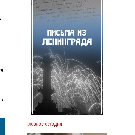
о
,
те
ов
Главное сегодня