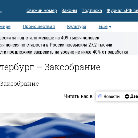
Свежий номер
Законы
Подписка
Журнал «РФ с
ия
и
 мире
Происшествия
Культура
Ещё
Медиацентр
Интервью
Колумнисты
Делова
оссии за год стало меньше на 409 тысяч человек
эксперт
яя пенсия по старости в России превысила 27,2 тысячи
сти предложили закрепить на уровне не ниже 40% от заработка
тербург – Заксобрание
 Заксобрание
Читать нас в