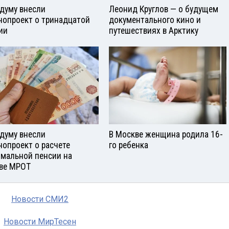
сдуму внесли
Леонид Круглов — о будущем
нопроект о тринадцатой
документального кино и
ии
путешествиях в Арктику
сдуму внесли
В Москве женщина родила 16-
нопроект о расчете
го ребенка
мальной пенсии на
ве МРОТ
Новости СМИ2
Новости МирТесен