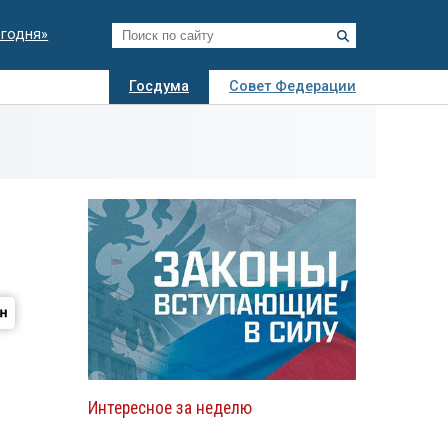
егодня»
Госдума
Совет Федерации
я
Авто
Недвижимость
Технологии
иза
Интересное за неделю