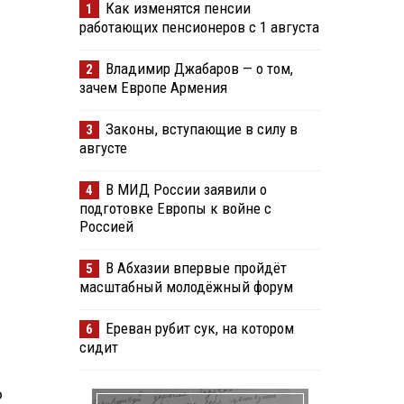
Как изменятся пенсии
1
работающих пенсионеров с 1 августа
Владимир Джабаров — о том,
2
зачем Европе Армения
Законы, вступающие в силу в
3
августе
В МИД России заявили о
4
подготовке Европы к войне с
Россией
В Абхазии впервые пройдёт
5
масштабный молодёжный форум
Ереван рубит сук, на котором
6
сидит
о