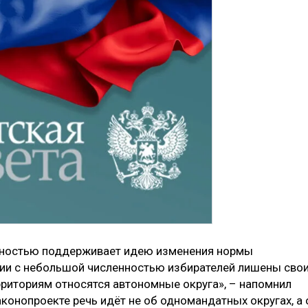
олностью поддерживает идею изменения нормы
рии с небольшой численностью избирателей лишены сво
ерриториям относятся автономные округа», – напомнил
аконопроекте речь идёт не об одномандатных округах, а 