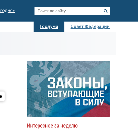
егодня»
Госдума
Совет Федерации
я
Авто
Недвижимость
Технологии
иза
Интересное за неделю