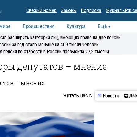
Свежий номер
Законы
Подписка
Журнал «РФ с
ия
и
 мире
Происшествия
Культура
Ещё
Медиацентр
Интервью
Колумнисты
Делова
ил расширить категории лиц, имеющих право на две пенсии
эксперт
оссии за год стало меньше на 409 тысяч человек
я пенсия по старости в России превысила 27,2 тысячи
оры депутатов – мнение
татов – мнение
Читать нас в