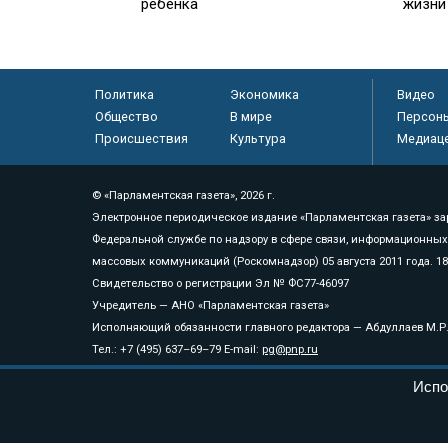
ребенка
жизни
Политика
Экономика
Видео
Общество
В мире
Персон
Происшествия
Культура
Медиац
© «Парламентская газета», 2026 г.
Электронное периодическое издание «Парламентская газета» за
Федеральной службе по надзору в сфере связи, информационных
массовых коммуникаций (Роскомнадзор) 05 августа 2011 года. 1
Свидетельство о регистрации Эл № ФС77-46097
Учредитель — АНО «Парламентская газета»
Исполняющий обязанности главного редактора — Абдуллаев М.Р
Тел.: +7 (495) 637–69–79 E-mail:
pg@pnp.ru
«Парламентская газета» - официальное еженедельное издание Фе
Испо
федеральных конституционных законов, федеральных законов и а
Сайт «Парламентской газеты» - это оперативные новости и дост
«Парламентской газеты» активная ссылка на pnp.ru обязательна.