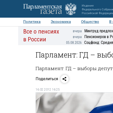
Издание
Федерального Собран
Российской Федераци
Политика
Экономика
Общество
В
Все о пенсиях
Фото
Авторы
Персоны
Мнения
Регионы
Минтруд предлож
вчера
Пенсионеров в Р
вчера
в России
Соцфонд: Средня
05.08.2026
Парламент: ГД – выб
Парламент: ГД – выборы депу
Поделиться
16.02.2012 16:25