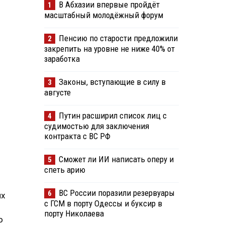
В Абхазии впервые пройдёт
1
масштабный молодёжный форум
Пенсию по старости предложили
2
закрепить на уровне не ниже 40% от
заработка
Законы, вступающие в силу в
3
августе
Путин расширил список лиц с
4
судимостью для заключения
контракта с ВС РФ
Сможет ли ИИ написать оперу и
5
спеть арию
ВС России поразили резервуары
6
их
с ГСМ в порту Одессы и буксир в
порту Николаева
о