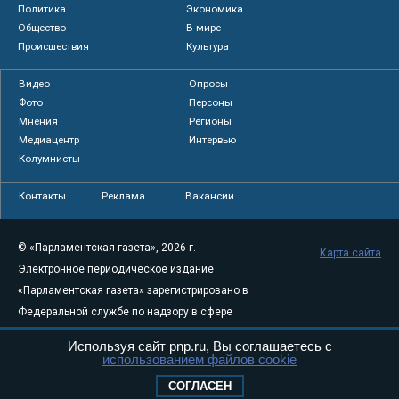
Политика
Экономика
Общество
В мире
Происшествия
Культура
Видео
Опросы
Фото
Персоны
Мнения
Регионы
Медиацентр
Интервью
Колумнисты
Контакты
Реклама
Вакансии
© «Парламентская газета», 2026 г.
Карта сайта
Электронное периодическое издание
«Парламентская газета» зарегистрировано в
Федеральной службе по надзору в сфере
связи, информационных технологий и
Используя сайт pnp.ru, Вы соглашаетесь с
массовых коммуникаций (Роскомнадзор) 05
использованием файлов cookie
августа 2011 года. 18+
СОГЛАСЕН
Свидетельство о регистрации Эл № ФС77-