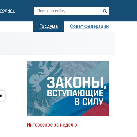
егодня»
Госдума
Совет Федерации
я
Авто
Недвижимость
Технологии
иза
Интересное за неделю