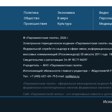
Политика
Экономика
Видео
Общество
В мире
Персон
Происшествия
Культура
Медиац
© «Парламентская газета», 2026 г.
Электронное периодическое издание «Парламентская газета» за
Федеральной службе по надзору в сфере связи, информационных
массовых коммуникаций (Роскомнадзор) 05 августа 2011 года. 1
Свидетельство о регистрации Эл № ФС77-46097
Учредитель — АНО «Парламентская газета»
Исполняющий обязанности главного редактора — Абдуллаев М.Р
Тел.: +7 (495) 637–69–79 E-mail:
pg@pnp.ru
«Парламентская газета» - официальное еженедельное издание Фе
федеральных конституционных законов, федеральных законов и а
Сайт «Парламентской газеты» - это оперативные новости и дост
«Парламентской газеты» активная ссылка на pnp.ru обязательна.
Испо
На информационном ресурсе применяются
рекомендательные т
Положение о защите персональных данных