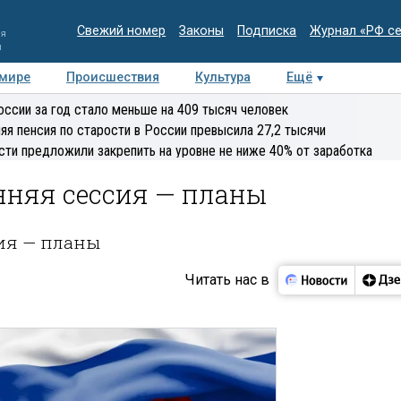
Свежий номер
Законы
Подписка
Журнал «РФ с
ия
и
 мире
Происшествия
Культура
Ещё
Медиацентр
Интервью
Колумнисты
Делова
оссии за год стало меньше на 409 тысяч человек
эксперт
яя пенсия по старости в России превысила 27,2 тысячи
сти предложили закрепить на уровне не ниже 40% от заработка
енняя сессия — планы
сия — планы
Читать нас в