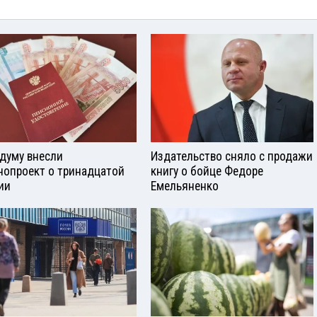
сдуму внесли
Издательство сняло с продажи
нопроект о тринадцатой
книгу о бойце Федоре
ии
Емельяненко