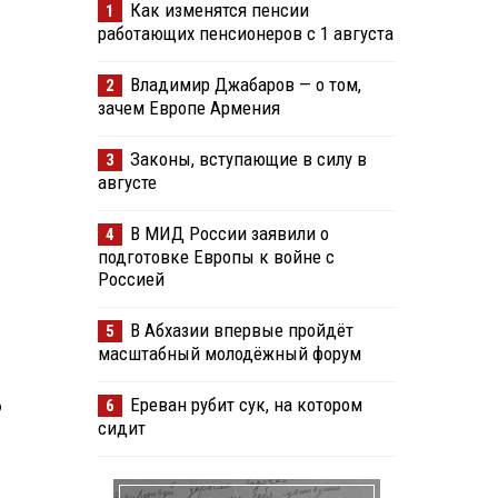
Как изменятся пенсии
1
работающих пенсионеров с 1 августа
Владимир Джабаров — о том,
2
зачем Европе Армения
Законы, вступающие в силу в
3
августе
В МИД России заявили о
4
подготовке Европы к войне с
Россией
В Абхазии впервые пройдёт
5
масштабный молодёжный форум
Ереван рубит сук, на котором
о
6
сидит