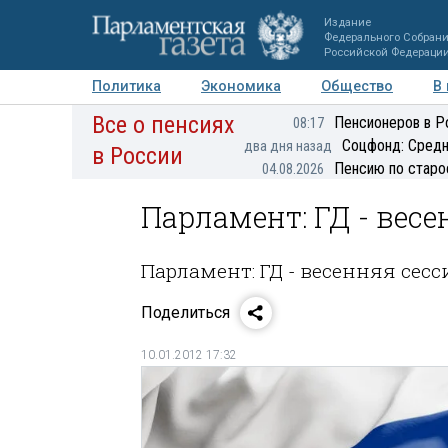
Издание
Федерального Собран
Российской Федераци
Политика
Экономика
Общество
В
Все о пенсиях
Фото
Авторы
Персоны
Мнения
Регионы
Пенсионеров в Р
08:17
Соцфонд: Средн
два дня назад
в России
Пенсию по старо
04.08.2026
Парламент: ГД - вес
Парламент: ГД - весенняя сес
Поделиться
10.01.2012 17:32