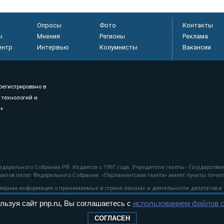
Опросы
Фото
Контакты
ы
Мнения
Регионы
Реклама
ентр
Интервью
Колумнисты
Вакансии
регистрировано в
 технологий и
8+
.
дерального Собрания РФ. Издается с 1997 года. Учредители газеты - Государств
ктов палат Федерального Собрания. «Парламентская газета» имеет пункты печати
оверная информация о принимаемых в стране законах и деятельности депутатов и
льзуя сайт pnp.ru, Вы соглашаетесь с
использованием файлов c
ехнологии
СОГЛАСЕН