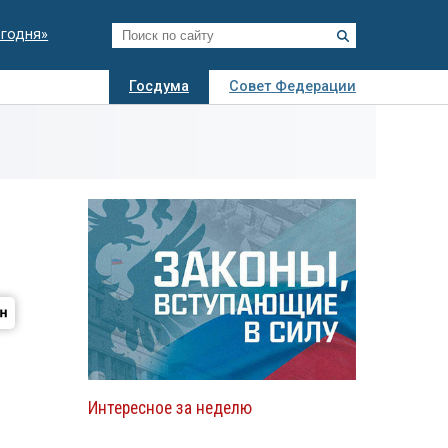
егодня»
Госдума
Совет Федерации
я
Авто
Недвижимость
Технологии
иза
Интересное за неделю