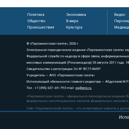
Политика
Экономика
Видео
Общество
В мире
Персон
Происшествия
Культура
Медиац
© «Парламентская газета», 2026 г.
Электронное периодическое издание «Парламентская газета» за
Федеральной службе по надзору в сфере связи, информационных
массовых коммуникаций (Роскомнадзор) 05 августа 2011 года. 1
Свидетельство о регистрации Эл № ФС77-46097
Учредитель — АНО «Парламентская газета»
Исполняющий обязанности главного редактора — Абдуллаев М.Р
Тел.: +7 (495) 637–69–79 E-mail:
pg@pnp.ru
«Парламентская газета» - официальное еженедельное издание Фе
федеральных конституционных законов, федеральных законов и а
Сайт «Парламентской газеты» - это оперативные новости и дост
«Парламентской газеты» активная ссылка на pnp.ru обязательна.
Испо
На информационном ресурсе применяются
рекомендательные т
Положение о защите персональных данных