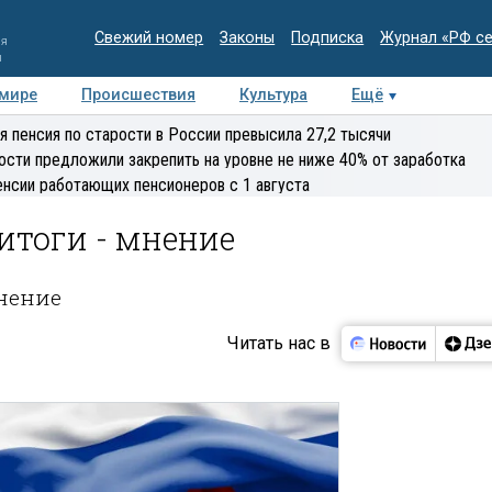
Свежий номер
Законы
Подписка
Журнал «РФ с
ия
и
 мире
Происшествия
Культура
Ещё
Медиацентр
Интервью
Колумнисты
Делова
я пенсия по старости в России превысила 27,2 тысячи
эксперт
ости предложили закрепить на уровне не ниже 40% от заработка
енсии работающих пенсионеров с 1 августа
итоги - мнение
мнение
Читать нас в