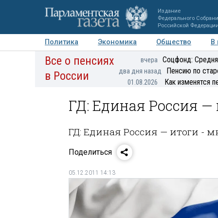
Издание
Федерального Собран
Российской Федераци
Политика
Экономика
Общество
В
Все о пенсиях
Фото
Авторы
Персоны
Мнения
Регионы
Соцфонд: Средня
вчера
Пенсию по стар
два дня назад
в России
Как изменятся п
01.08.2026
ГД: Единая Россия — 
ГД: Единая Россия — итоги - 
Поделиться
05.12.2011 14:13