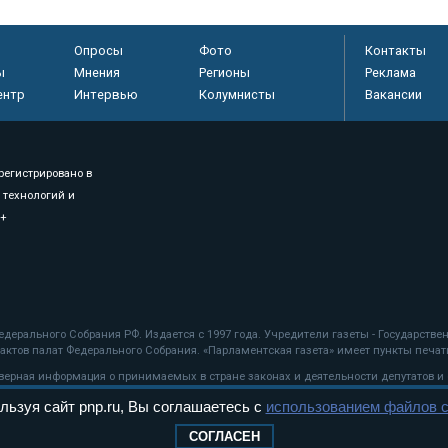
Опросы
Фото
Контакты
ы
Мнения
Регионы
Реклама
ентр
Интервью
Колумнисты
Вакансии
регистрировано в
 технологий и
8+
.
дерального Собрания РФ. Издается с 1997 года. Учредители газеты - Государств
ктов палат Федерального Собрания. «Парламентская газета» имеет пункты печати
оверная информация о принимаемых в стране законах и деятельности депутатов и
льзуя сайт pnp.ru, Вы соглашаетесь с
использованием файлов c
ехнологии
СОГЛАСЕН