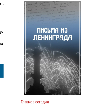
т,
шу
за
Главное сегодня