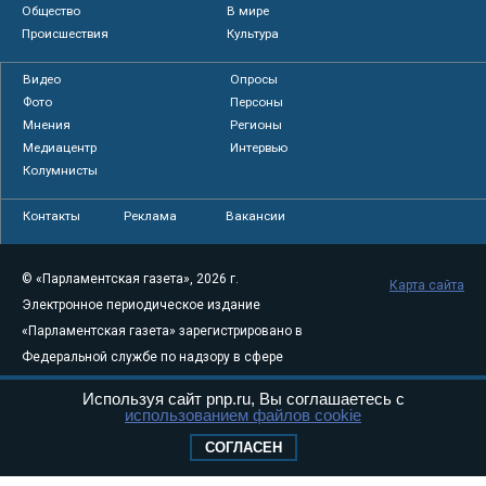
Общество
В мире
Происшествия
Культура
Видео
Опросы
Фото
Персоны
Мнения
Регионы
Медиацентр
Интервью
Колумнисты
Контакты
Реклама
Вакансии
© «Парламентская газета», 2026 г.
Карта сайта
Электронное периодическое издание
«Парламентская газета» зарегистрировано в
Федеральной службе по надзору в сфере
связи, информационных технологий и
Используя сайт pnp.ru, Вы соглашаетесь с
массовых коммуникаций (Роскомнадзор) 05
использованием файлов cookie
августа 2011 года. 18+
СОГЛАСЕН
Свидетельство о регистрации Эл № ФС77-